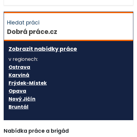
Hledat práci
Dobrá práce.cz
Zobrazit nabídky práce
v regionech:
Ostrava
Karviná
Frýdek-Místek
Opava
Nový Jičín
Bruntál
Nabídka práce a brigád