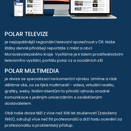
POLAR TELEVIZE
je nejúspěšnější regionální televizní společnost v ČR. Naše
štáby denně přinášejí reportáže z měst a obcí
Moravskoslezského kraje. Vysíláme je k lidem prostřednictvím
televizního vysílání, portálu polar.cz a sociálních sítí.
POLAR MULTIMEDIA
je divize se specializací na komerční výrobu. Umíme a rádi
děláme vše, co se týká multimedií - videa, virtuální realitu,
grafiky, weby. Našim klientům to přináší výhodu snadné
komunikace s jediným univerzálním a osvědčeným
dodavatelem.
Obě naše divize těží z více než 30ti let zkušeností (založeno
1993), sdružují více než 50 profesionálů a drží řadu ocenění za
profesionalitu a proklientský přístup.