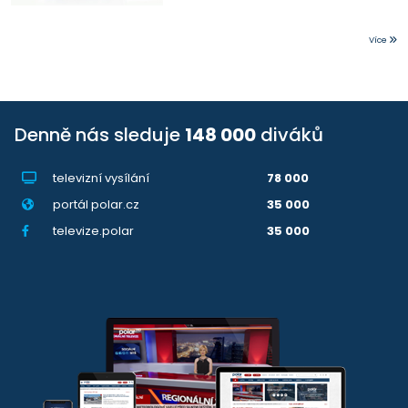
Více
Denně nás sleduje
148 000
diváků
televizní vysílání
78 000
portál polar.cz
35 000
televize.polar
35 000