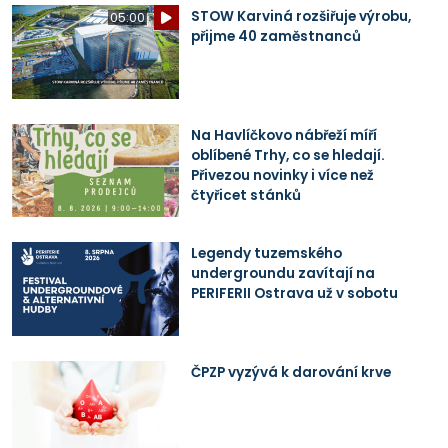
STOW Karviná rozšiřuje výrobu,
05:00
přijme 40 zaměstnanců
Na Havlíčkovo nábřeží míří
oblíbené Trhy, co se hledají.
Přivezou novinky i více než
čtyřicet stánků
Legendy tuzemského
undergroundu zavítají na
PERIFERII Ostrava už v sobotu
ČPZP vyzývá k darování krve