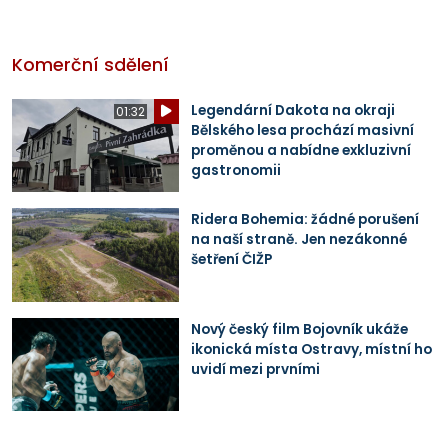
Komerční sdělení
Legendární Dakota na okraji
01:32
Bělského lesa prochází masivní
proměnou a nabídne exkluzivní
gastronomii
Ridera Bohemia: žádné porušení
na naší straně. Jen nezákonné
šetření ČIŽP
Nový český film Bojovník ukáže
ikonická místa Ostravy, místní ho
uvidí mezi prvními