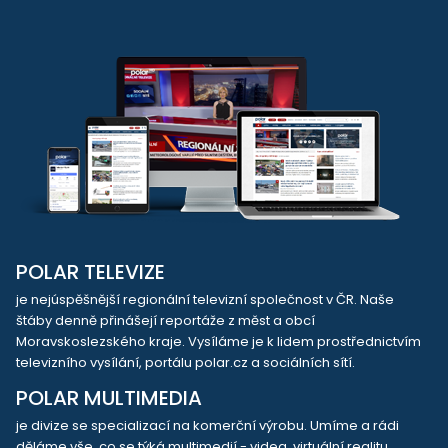
POLAR TELEVIZE
je nejúspěšnější regionální televizní společnost v ČR. Naše
štáby denně přinášejí reportáže z měst a obcí
Moravskoslezského kraje. Vysíláme je k lidem prostřednictvím
televizního vysílání, portálu polar.cz a sociálních sítí.
POLAR MULTIMEDIA
je divize se specializací na komerční výrobu. Umíme a rádi
děláme vše, co se týká multimedií - videa, virtuální realitu,