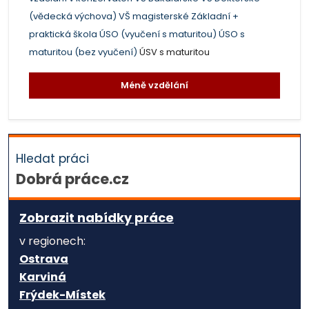
(vědecká výchova)
VŠ magisterské
Základní +
praktická škola
ÚSO (vyučení s maturitou)
ÚSO s
maturitou (bez vyučení)
ÚSV s maturitou
Méně vzdělání
Hledat práci
Dobrá práce.cz
Zobrazit nabídky práce
v regionech:
Ostrava
Karviná
Frýdek-Místek