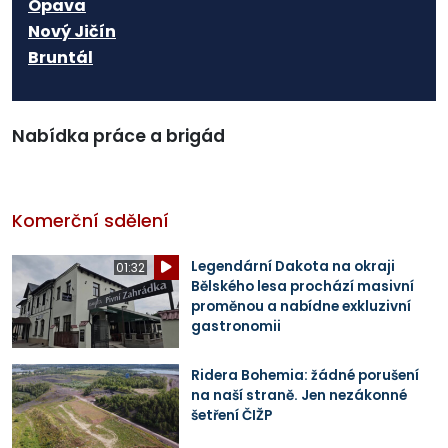
Opava
Nový Jičín
Bruntál
Nabídka práce a brigád
Komerční sdělení
Legendární Dakota na okraji
01:32
Bělského lesa prochází masivní
proměnou a nabídne exkluzivní
gastronomii
Ridera Bohemia: žádné porušení
na naší straně. Jen nezákonné
šetření ČIŽP