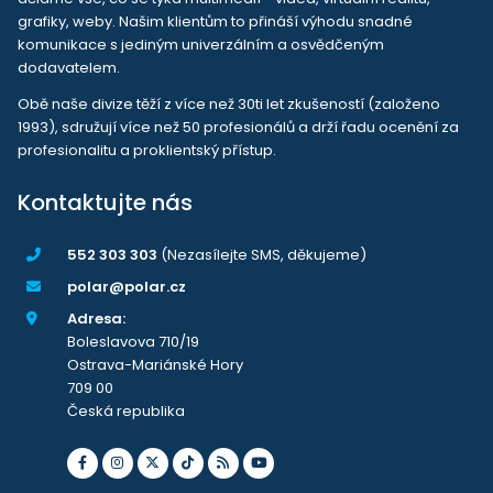
grafiky, weby. Našim klientům to přináší výhodu snadné
komunikace s jediným univerzálním a osvědčeným
dodavatelem.
Obě naše divize těží z více než 30ti let zkušeností (založeno
1993), sdružují více než 50 profesionálů a drží řadu ocenění za
profesionalitu a proklientský přístup.
Kontaktujte nás
552 303 303
(Nezasílejte SMS, děkujeme)
polar@polar.cz
Adresa:
Boleslavova 710/19
Ostrava-Mariánské Hory
709 00
Česká republika