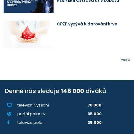
PERIFERII Ostrava už v sobotu
ČPZP vyzývá k darování krve
Více
Denně nás sleduje
148 000
diváků
televizní vysílání
78 000
portál polar.cz
35 000
televize.polar
35 000