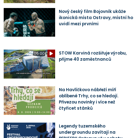
Nový český film Bojovník ukáže
ikonická místa Ostravy, místní ho
uvidí mezi prvními
STOW Karviná rozšiřuje výrobu,
05:00
přijme 40 zaměstnanců
Na Havlíčkovo nábřeží míří
oblíbené Trhy, co se hledají.
Přivezou novinky i více než
čtyřicet stánků
Legendy tuzemského
undergroundu zavítají na