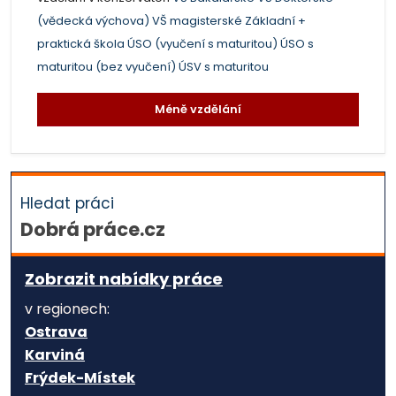
(vědecká výchova)
VŠ magisterské
Základní +
praktická škola
ÚSO (vyučení s maturitou)
ÚSO s
maturitou (bez vyučení)
ÚSV s maturitou
Méně vzdělání
Hledat práci
Dobrá práce.cz
Zobrazit nabídky práce
v regionech:
Ostrava
Karviná
Frýdek-Místek