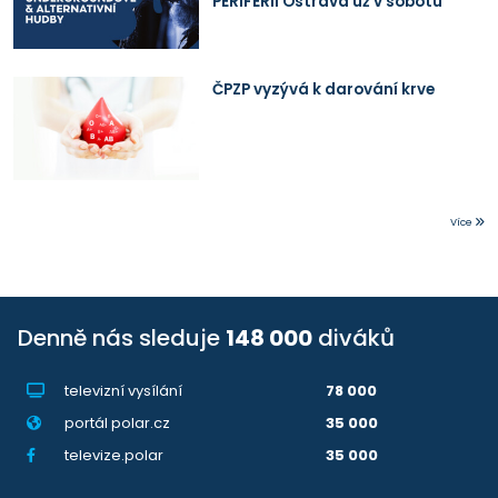
PERIFERII Ostrava už v sobotu
ČPZP vyzývá k darování krve
Více
Denně nás sleduje
148 000
diváků
televizní vysílání
78 000
portál polar.cz
35 000
televize.polar
35 000