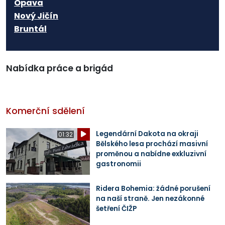
Opava
Nový Jičín
Bruntál
Nabídka práce a brigád
Komerční sdělení
Legendární Dakota na okraji
01:32
Bělského lesa prochází masivní
proměnou a nabídne exkluzivní
gastronomii
Ridera Bohemia: žádné porušení
na naší straně. Jen nezákonné
šetření ČIŽP