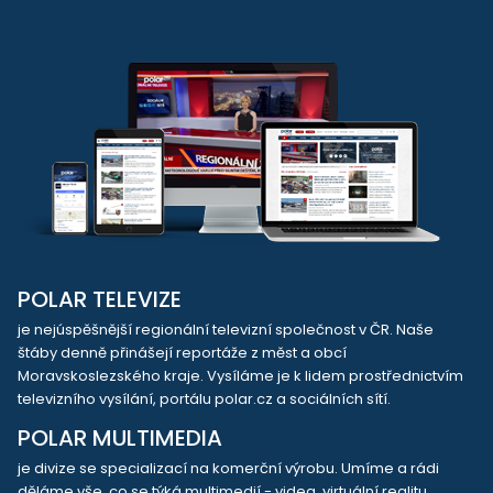
POLAR TELEVIZE
je nejúspěšnější regionální televizní společnost v ČR. Naše
štáby denně přinášejí reportáže z měst a obcí
Moravskoslezského kraje. Vysíláme je k lidem prostřednictvím
televizního vysílání, portálu polar.cz a sociálních sítí.
POLAR MULTIMEDIA
je divize se specializací na komerční výrobu. Umíme a rádi
děláme vše, co se týká multimedií - videa, virtuální realitu,