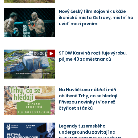
Nový český film Bojovník ukáže
ikonická místa Ostravy, místní ho
uvidí mezi prvními
STOW Karviná rozšiřuje výrobu,
05:00
přijme 40 zaměstnanců
Na Havlíčkovo nábřeží míří
oblíbené Trhy, co se hledají.
Přivezou novinky i více než
čtyřicet stánků
Legendy tuzemského
undergroundu zavítají na