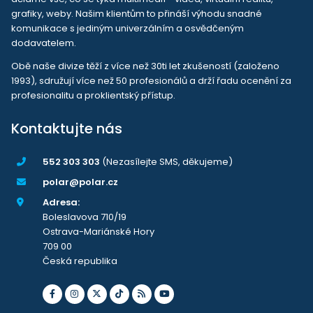
grafiky, weby. Našim klientům to přináší výhodu snadné
komunikace s jediným univerzálním a osvědčeným
dodavatelem.
Obě naše divize těží z více než 30ti let zkušeností (založeno
1993), sdružují více než 50 profesionálů a drží řadu ocenění za
profesionalitu a proklientský přístup.
Kontaktujte nás
552 303 303
(Nezasílejte SMS, děkujeme)
polar@polar.cz
Adresa:
Boleslavova 710/19
Ostrava-Mariánské Hory
709 00
Česká republika