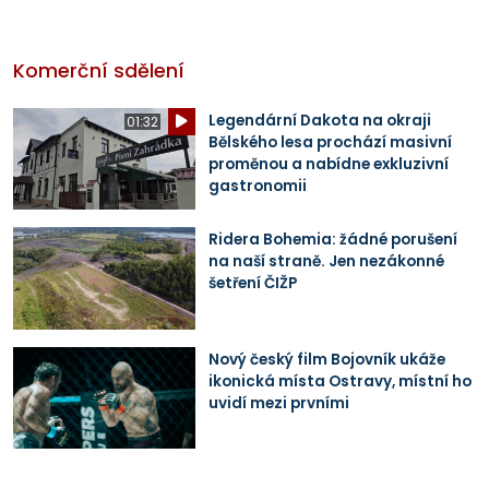
Komerční sdělení
Legendární Dakota na okraji
01:32
Bělského lesa prochází masivní
proměnou a nabídne exkluzivní
gastronomii
Ridera Bohemia: žádné porušení
na naší straně. Jen nezákonné
šetření ČIŽP
Nový český film Bojovník ukáže
ikonická místa Ostravy, místní ho
uvidí mezi prvními