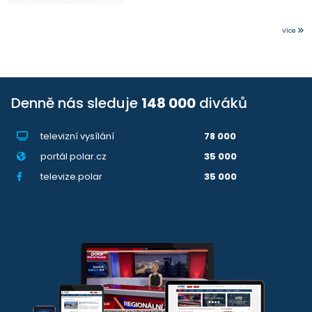
Více
Denně nás sleduje
148 000
diváků
televizní vysílání
78 000
portál polar.cz
35 000
televize.polar
35 000