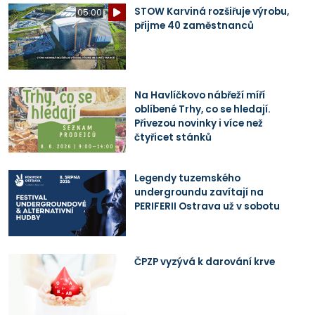
STOW Karviná rozšiřuje výrobu,
05:00
přijme 40 zaměstnanců
Na Havlíčkovo nábřeží míří
oblíbené Trhy, co se hledají.
Přivezou novinky i více než
čtyřicet stánků
Legendy tuzemského
undergroundu zavítají na
PERIFERII Ostrava už v sobotu
ČPZP vyzývá k darování krve