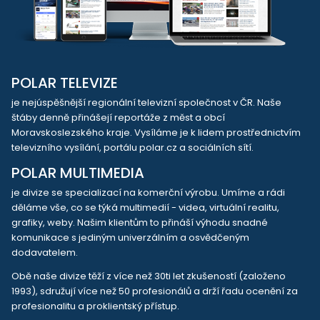
POLAR TELEVIZE
je nejúspěšnější regionální televizní společnost v ČR. Naše
štáby denně přinášejí reportáže z měst a obcí
Moravskoslezského kraje. Vysíláme je k lidem prostřednictvím
televizního vysílání, portálu polar.cz a sociálních sítí.
POLAR MULTIMEDIA
je divize se specializací na komerční výrobu. Umíme a rádi
děláme vše, co se týká multimedií - videa, virtuální realitu,
grafiky, weby. Našim klientům to přináší výhodu snadné
komunikace s jediným univerzálním a osvědčeným
dodavatelem.
Obě naše divize těží z více než 30ti let zkušeností (založeno
1993), sdružují více než 50 profesionálů a drží řadu ocenění za
profesionalitu a proklientský přístup.