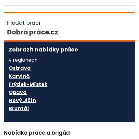
Hledat práci
Dobrá práce.cz
Zobrazit nabídky práce
v regionech:
Ostrava
Karviná
Frýdek-Místek
Opava
Nový Jičín
Bruntál
Nabídka práce a brigád