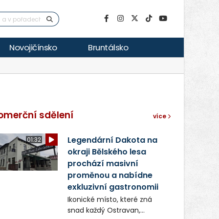
Novojičínsko
Bruntálsko
omerční sdělení
více
Legendární Dakota na
01:32
okraji Bělského lesa
prochází masivní
proměnou a nabídne
exkluzivní gastronomii
Ikonické místo, které zná
snad každý Ostravan,