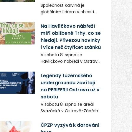
Frič a Tomáš Dianiška si
Společnost Karviná je
moravskoslezskou metropoli
globálním lídrem v oblasti
nevybrali náhodou – její
regálových produktů a
syrová atmosféra se stala
systémů, stabilním
Na Havlíčkovo nábřeží
přirozenou součástí příběhu
zaměstnavatelem na
míří oblíbené Trhy, co se
bývalého boxerského
Karvinsku a firmou s
šampiona Hoffa (Milan
hledají. Přivezou novinky
obrovským potenciálem.
Ondrík), jenž se po letech
i více než čtyřicet stánků
vrací do světa vrcholových
V sobotu 8. srpna se
zápasů, tentokrát v MMA.
Havlíčkovo nábřeží v Ostravě
opět promění v místo plné
vůní, chutí a poctivých
Legendy tuzemského
lokálních výrobků. Trhy, co se
undergroundu zavítají
hledají tentokrát nabídnou
na PERIFERII Ostrava už v
více než čtyřicet pečlivě
sobotu
vybraných stánků s kvalitní
V sobotu 8. srpna se areál
gastronomií, farmářskými
Svazácká v Ostravě-Zábřehu
produkty, designem i
promění v baštu
řemeslnou tvorbou.
undergroundové a
ČPZP vyzývá k darování
Návštěvníci se mohou těšit
alternativní hudby. Uskuteční