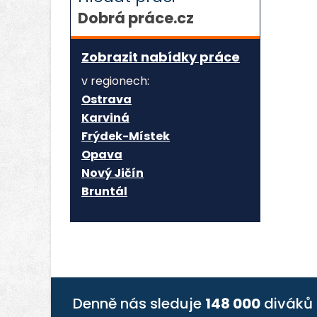
Dobrá práce.cz
Zobrazit nabídky práce
v regionech:
Ostrava
Karviná
Frýdek-Místek
Opava
Nový Jičín
Bruntál
Denně nás sleduje
148 000
diváků