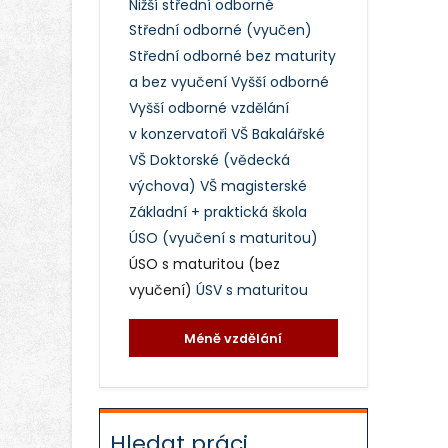
Nižší střední odborné
Střední odborné (vyučen)
Střední odborné bez maturity
a bez vyučení
Vyšší odborné
Vyšší odborné vzdělání
v konzervatoři
VŠ Bakalářské
VŠ Doktorské (vědecká
výchova)
VŠ magisterské
Základní + praktická škola
ÚSO (vyučení s maturitou)
ÚSO s maturitou (bez
vyučení)
ÚSV s maturitou
Méně vzdělání
Hledat práci