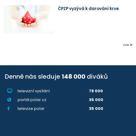
ČPZP vyzývá k darování krve
Více
Denně nás sleduje
148 000
diváků
televizní vysílání
78 000
portál polar.cz
35 000
televize.polar
35 000