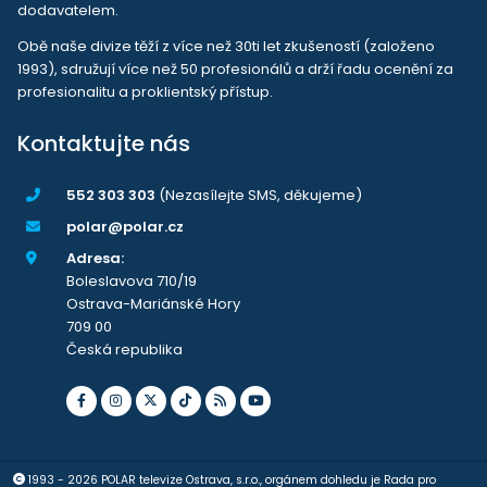
dodavatelem.
Obě naše divize těží z více než 30ti let zkušeností (založeno
1993), sdružují více než 50 profesionálů a drží řadu ocenění za
profesionalitu a proklientský přístup.
Kontaktujte nás
552 303 303
(Nezasílejte SMS, děkujeme)
polar@polar.cz
Adresa:
Boleslavova 710/19
Ostrava-Mariánské Hory
709 00
Česká republika
1993 - 2026 POLAR televize Ostrava, s.r.o., orgánem dohledu je Rada pro