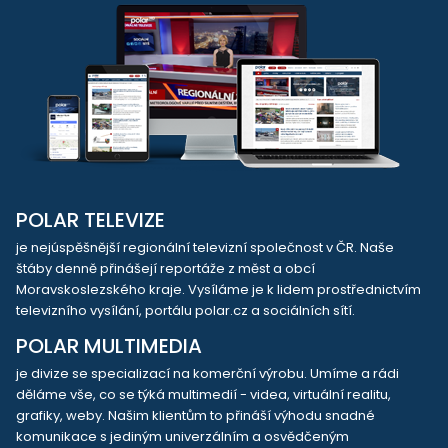
POLAR TELEVIZE
je nejúspěšnější regionální televizní společnost v ČR. Naše
štáby denně přinášejí reportáže z měst a obcí
Moravskoslezského kraje. Vysíláme je k lidem prostřednictvím
televizního vysílání, portálu polar.cz a sociálních sítí.
POLAR MULTIMEDIA
je divize se specializací na komerční výrobu. Umíme a rádi
děláme vše, co se týká multimedií - videa, virtuální realitu,
grafiky, weby. Našim klientům to přináší výhodu snadné
komunikace s jediným univerzálním a osvědčeným