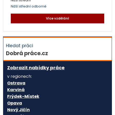
Nižší střední
Nižší střední odborné
Více vzdělání
Hledat práci
Dobrá práce.cz
Zobrazit nabídky práce
v regionech:
Ostrava
Karviná
Frýdek-Místek
Opava
Nový Jičín