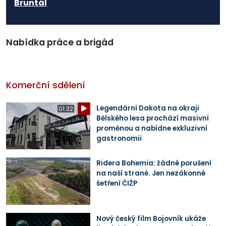
Bruntál
Nabídka práce a brigád
Komerční sdělení
Legendární Dakota na okraji
01:32
Bělského lesa prochází masivní
proměnou a nabídne exkluzivní
gastronomii
Ridera Bohemia: žádné porušení
na naší straně. Jen nezákonné
šetření ČIŽP
Nový český film Bojovník ukáže