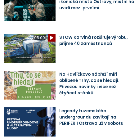
ikonická místa Ostravy, místní ho
uvidí mezi prvními
STOW Karviná rozšiřuje výrobu,
05:00
přijme 40 zaměstnanců
Na Havlíčkovo nábřeží míří
oblíbené Trhy, co se hledají.
Přivezou novinky i více než
čtyřicet stánků
Legendy tuzemského
undergroundu zavítají na
PERIFERII Ostrava už v sobotu