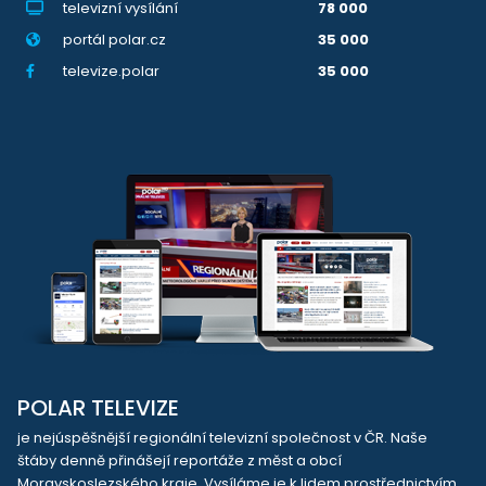
televizní vysílání
78 000
portál polar.cz
35 000
televize.polar
35 000
POLAR TELEVIZE
je nejúspěšnější regionální televizní společnost v ČR. Naše
štáby denně přinášejí reportáže z měst a obcí
Moravskoslezského kraje. Vysíláme je k lidem prostřednictvím