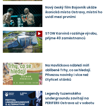
Nový český film Bojovník ukáže
ikonická místa Ostravy, místní ho
uvidí mezi prvními
STOW Karviná rozšiřuje výrobu,
05:00
přijme 40 zaměstnanců
Na Havlíčkovo nábřeží míří
oblíbené Trhy, co se hledají.
Přivezou novinky i více než
čtyřicet stánků
Legendy tuzemského
undergroundu zavítají na
PERIFERII Ostrava už v sobotu