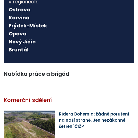
v regionech:
Ostrava
Karviná
Frýdek-Místek
Opava
Nový Jičín
Bruntál
Nabídka práce a brigád
Komerční sdělení
Ridera Bohemia: žádné porušení
na naší straně. Jen nezákonné
šetření ČIŽP