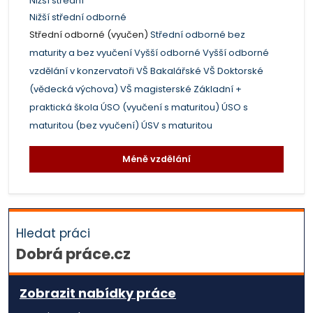
Nižší střední
Nižší střední odborné
Střední odborné (vyučen)
Střední odborné bez
maturity a bez vyučení
Vyšší odborné
Vyšší odborné
vzdělání v konzervatoři
VŠ Bakalářské
VŠ Doktorské
(vědecká výchova)
VŠ magisterské
Základní +
praktická škola
ÚSO (vyučení s maturitou)
ÚSO s
maturitou (bez vyučení)
ÚSV s maturitou
Méně vzdělání
Hledat práci
Dobrá práce.cz
Zobrazit nabídky práce