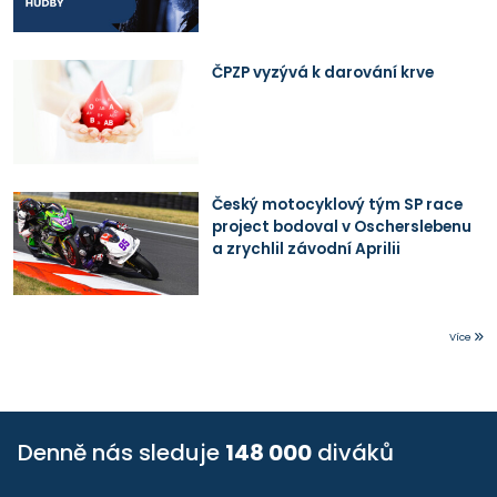
ČPZP vyzývá k darování krve
Český motocyklový tým SP race
project bodoval v Oscherslebenu
a zrychlil závodní Aprilii
Více
Denně nás sleduje
148 000
diváků