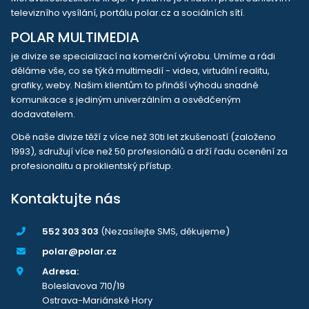
televizního vysílání, portálu polar.cz a sociálních sítí.
POLAR MULTIMEDIA
je divize se specializací na komerční výrobu. Umíme a rádi
děláme vše, co se týká multimedií - videa, virtuální realitu,
grafiky, weby. Našim klientům to přináší výhodu snadné
komunikace s jediným univerzálním a osvědčeným
dodavatelem.
Obě naše divize těží z více než 30ti let zkušeností (založeno
1993), sdružují více než 50 profesionálů a drží řadu ocenění za
profesionalitu a proklientský přístup.
Kontaktujte nás
552 303 303
(Nezasílejte SMS, děkujeme)
polar@polar.cz
Adresa:
Boleslavova 710/19
Ostrava-Mariánské Hory