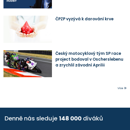
ČPZP vyzývá k darování krve
Český motocyklový tým SP race
project bodoval v Oscherslebenu
a zrychlil závodní Aprilii
Více
Denně nás sleduje
148 000
diváků