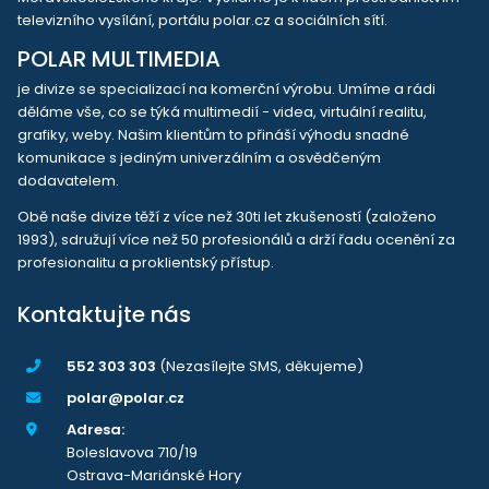
televizního vysílání, portálu polar.cz a sociálních sítí.
POLAR MULTIMEDIA
je divize se specializací na komerční výrobu. Umíme a rádi
děláme vše, co se týká multimedií - videa, virtuální realitu,
grafiky, weby. Našim klientům to přináší výhodu snadné
komunikace s jediným univerzálním a osvědčeným
dodavatelem.
Obě naše divize těží z více než 30ti let zkušeností (založeno
1993), sdružují více než 50 profesionálů a drží řadu ocenění za
profesionalitu a proklientský přístup.
Kontaktujte nás
552 303 303
(Nezasílejte SMS, děkujeme)
polar@polar.cz
Adresa:
Boleslavova 710/19
Ostrava-Mariánské Hory