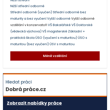
Nižší střední
Nižší střední odborné
Střední odborné (vyučen)
Střední odborné bez
maturity a bez vyučení
Vyšší odborné
Vyšší odborné
vzdělání v konzervatoři
VŠ Bakalářské
VŠ Doktorské
(vědecká výchova)
VŠ magisterské
Základní +
praktická škola
ÚSO (vyučení s maturitou)
ÚSO s
maturitou (bez vyučení)
ÚSV s maturitou
Méně vzdělání
Hledat práci
Dobrá práce.cz
Zobrazit nabídky práce