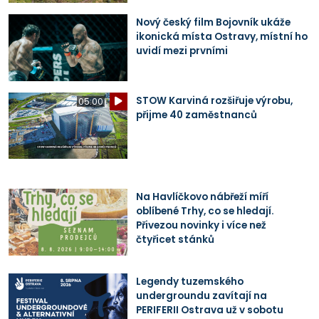
Nový český film Bojovník ukáže
ikonická místa Ostravy, místní ho
uvidí mezi prvními
STOW Karviná rozšiřuje výrobu,
05:00
přijme 40 zaměstnanců
Na Havlíčkovo nábřeží míří
oblíbené Trhy, co se hledají.
Přivezou novinky i více než
čtyřicet stánků
Legendy tuzemského
undergroundu zavítají na
PERIFERII Ostrava už v sobotu