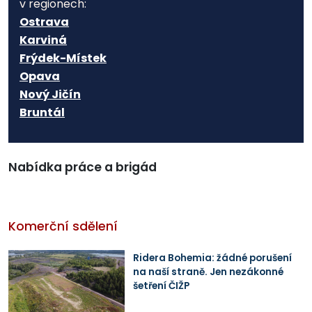
v regionech:
Ostrava
Karviná
Frýdek-Místek
Opava
Nový Jičín
Bruntál
Nabídka práce a brigád
Komerční sdělení
Ridera Bohemia: žádné porušení
na naší straně. Jen nezákonné
šetření ČIŽP