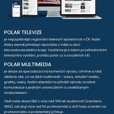
POLAR TELEVIZE
je nejúspěšnější regionální televizní společnost v ČR. Naše
štáby denně přinášejí reportáže z měst a obcí
Moravskoslezského kraje. Vysíláme je k lidem prostřednictvím
televizního vysílání, portálu polar.cz a sociálních sítí.
POLAR MULTIMEDIA
je divize se specializací na komerční výrobu. Umíme a rádi
děláme vše, co se týká multimedií - videa, virtuální realitu,
grafiky, weby. Našim klientům to přináší výhodu snadné
komunikace s jediným univerzálním a osvědčeným
dodavatelem.
Obě naše divize těží z více než 30ti let zkušeností (založeno
1993), sdružují více než 50 profesionálů a drží řadu ocenění za
profesionalitu a proklientský přístup.