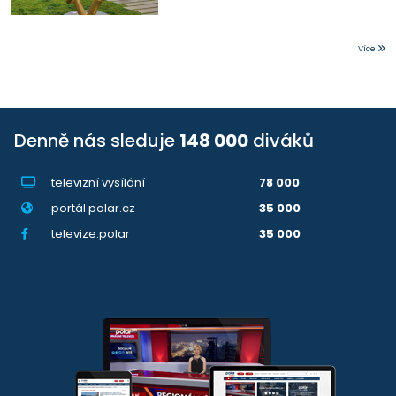
Více
Denně nás sleduje
148 000
diváků
televizní vysílání
78 000
portál polar.cz
35 000
televize.polar
35 000