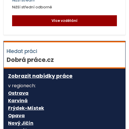
Nižší střední
Nižší střední odborné
Více vzdělání
Hledat práci
Dobrá práce.cz
Zobrazit nabídky práce
v regionech:
Ostrava
Karviná
Frýdek-Místek
Opava
Nový Jičín