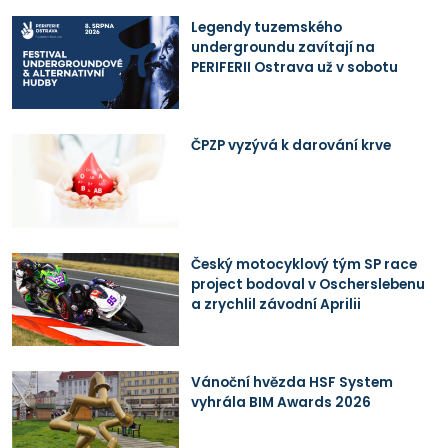
Legendy tuzemského
undergroundu zavítají na
PERIFERII Ostrava už v sobotu
ČPZP vyzývá k darování krve
Český motocyklový tým SP race
project bodoval v Oscherslebenu
a zrychlil závodní Aprilii
Vánoční hvězda HSF System
vyhrála BIM Awards 2026