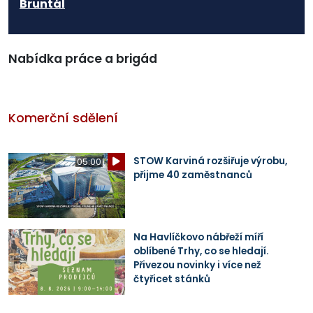
Bruntál
Nabídka práce a brigád
Komerční sdělení
STOW Karviná rozšiřuje výrobu,
05:00
přijme 40 zaměstnanců
Na Havlíčkovo nábřeží míří
oblíbené Trhy, co se hledají.
Přivezou novinky i více než
čtyřicet stánků