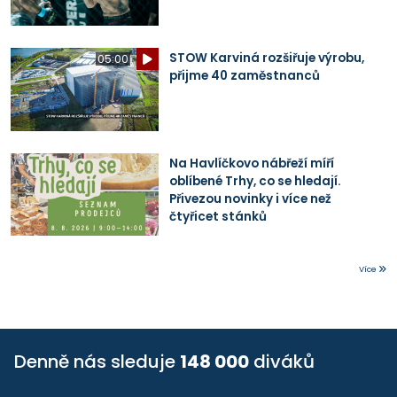
STOW Karviná rozšiřuje výrobu,
05:00
přijme 40 zaměstnanců
Na Havlíčkovo nábřeží míří
oblíbené Trhy, co se hledají.
Přivezou novinky i více než
čtyřicet stánků
Více
Denně nás sleduje
148 000
diváků