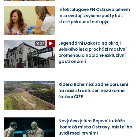
Infektologové FN Ostrava během
léta evidují zvýšené počty lidí,
které pokousal netopýr
Legendární Dakota na okraji
01:32
Bělského lesa prochází masivní
proměnou a nabídne exkluzivní
gastronomii
Ridera Bohemia: žádné porušení
na naší straně. Jen nezákonné
šetření ČIŽP
Nový český film Bojovník ukáže
ikonická místa Ostravy, místní ho
uvidí mezi prvními