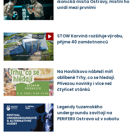
ikonická místa Ostravy, místní ho
uvidí mezi prvními
STOW Karviná rozšiřuje výrobu,
05:00
přijme 40 zaměstnanců
Na Havlíčkovo nábřeží míří
oblíbené Trhy, co se hledají.
Přivezou novinky i více než
čtyřicet stánků
Legendy tuzemského
undergroundu zavítají na
PERIFERII Ostrava už v sobotu