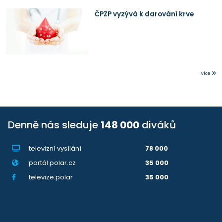
ČPZP vyzývá k darování krve
Více
Denně nás sleduje
148 000
diváků
televizní vysílání
78 000
portál polar.cz
35 000
televize.polar
35 000