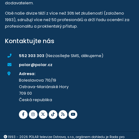
dodavatelem.
Obě naše divize těží z více než 30ti let zkušeností (založeno
1993), sdružují více než 50 profesionálů a drží řadu ocenění za
profesionalitu a proklientský přístup.
Kontaktujte nás
552 303 303
(Nezasílejte SMS, děkujeme)
polar@polar.cz
Adresa:
Boleslavova 710/19
Ostrava-Mariánské Hory
709 00
Česká republika
1993 - 2026 POLAR televize Ostrava, s.r.o., orgánem dohledu je Rada pro