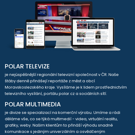
POLAR TELEVIZE
je nejúspěšnější regionální televizní společnost v ČR. Naše
štáby denně přinášejí reportáže z měst a obcí
Moravskoslezského kraje. Vysíláme je k lidem prostřednictvím
televizního vysílání, portálu polar.cz a sociálních sítí.
POLAR MULTIMEDIA
je divize se specializací na komerční výrobu. Umíme a rádi
děláme vše, co se týká multimedií - videa, virtuální realitu,
grafiky, weby. Našim klientům to přináší výhodu snadné
komunikace s jediným univerzálním a osvědčeným