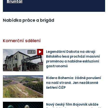
Bruntál
Nabídka práce a brigád
Komerční sdělení
Legendární Dakota na okraji
01:32
Bělského lesa prochází masivní
proměnou a nabídne exkluzivní
gastronomii
Ridera Bohemia: žádné porušení
na naší straně. Jen nezákonné
šetření ČIŽP
Nový český film Bojovník ukáže