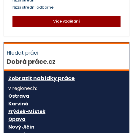
Nižší střední
Nižší střední odborné
Více vzdělání
Hledat práci
Dobrá práce.cz
Zobrazit nabídky práce
v regionech:
Ostrava
Karviná
Frýdek-Místek
Opava
Nový Jičín