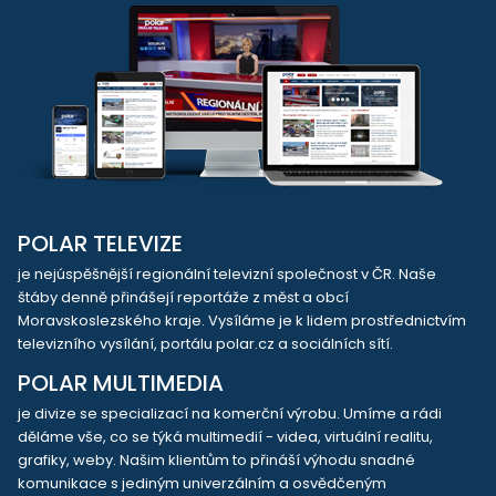
POLAR TELEVIZE
je nejúspěšnější regionální televizní společnost v ČR. Naše
štáby denně přinášejí reportáže z měst a obcí
Moravskoslezského kraje. Vysíláme je k lidem prostřednictvím
televizního vysílání, portálu polar.cz a sociálních sítí.
POLAR MULTIMEDIA
je divize se specializací na komerční výrobu. Umíme a rádi
děláme vše, co se týká multimedií - videa, virtuální realitu,
grafiky, weby. Našim klientům to přináší výhodu snadné
komunikace s jediným univerzálním a osvědčeným