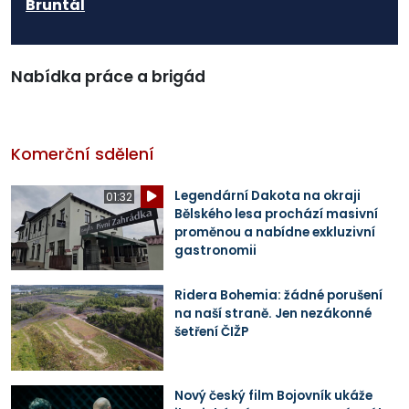
Bruntál
Nabídka práce a brigád
Komerční sdělení
Legendární Dakota na okraji
01:32
Bělského lesa prochází masivní
proměnou a nabídne exkluzivní
gastronomii
Ridera Bohemia: žádné porušení
na naší straně. Jen nezákonné
šetření ČIŽP
Nový český film Bojovník ukáže