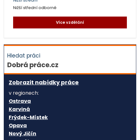
Nižší střední
Nižší střední odborné
Více vzdělání
Hledat práci
Dobrá práce.cz
Zobrazit nabídky práce
v regionech:
Ostrava
Karviná
Frýdek-Místek
Opava
Nový Jičín