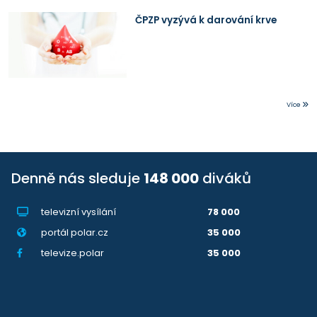
ČPZP vyzývá k darování krve
Více
Denně nás sleduje
148 000
diváků
televizní vysílání
78 000
portál polar.cz
35 000
televize.polar
35 000