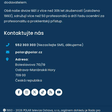
dodavatelem.
Obě naše divize těží z více než 30ti let zkušeností (založeno
1993), sdružují více než 50 profesionálů a drží řadu ocenění za
profesionalitu a proklientský přístup.
Kontaktujte nás
552 303 303
(Nezasílejte SMS, děkujeme)
polar@polar.cz
Adresa:
Boleslavova 710/19
Ostrava-Mariánské Hory
709 00
Česká republika
1993 - 2026 POLAR televize Ostrava, s.r.o., orgánem dohledu je Rada pro