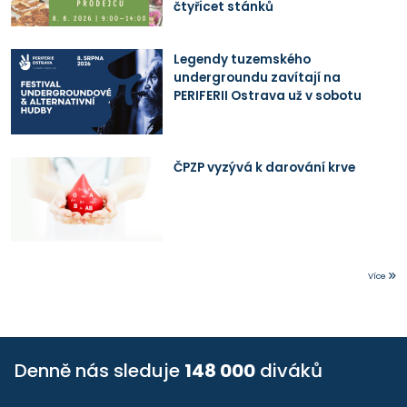
čtyřicet stánků
Legendy tuzemského
undergroundu zavítají na
PERIFERII Ostrava už v sobotu
ČPZP vyzývá k darování krve
Více
Denně nás sleduje
148 000
diváků