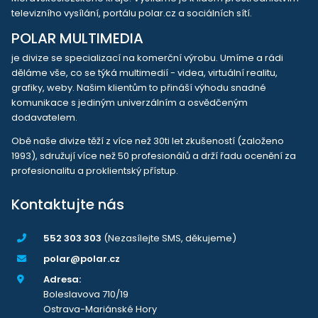
televizního vysílání, portálu polar.cz a sociálních sítí.
POLAR MULTIMEDIA
je divize se specializací na komerční výrobu. Umíme a rádi
děláme vše, co se týká multimedií - videa, virtuální realitu,
grafiky, weby. Našim klientům to přináší výhodu snadné
komunikace s jediným univerzálním a osvědčeným
dodavatelem.
Obě naše divize těží z více než 30ti let zkušeností (založeno
1993), sdružují více než 50 profesionálů a drží řadu ocenění za
profesionalitu a proklientský přístup.
Kontaktujte nás
552 303 303
(Nezasílejte SMS, děkujeme)
polar@polar.cz
Adresa:
Boleslavova 710/19
Ostrava-Mariánské Hory