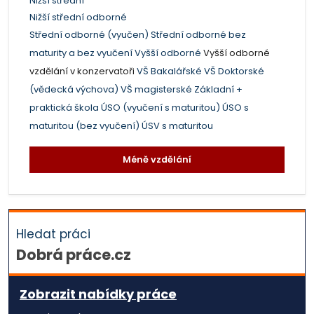
Nižší střední
Nižší střední odborné
Střední odborné (vyučen)
Střední odborné bez
maturity a bez vyučení
Vyšší odborné
Vyšší odborné
vzdělání v konzervatoři
VŠ Bakalářské
VŠ Doktorské
(vědecká výchova)
VŠ magisterské
Základní +
praktická škola
ÚSO (vyučení s maturitou)
ÚSO s
maturitou (bez vyučení)
ÚSV s maturitou
Méně vzdělání
Hledat práci
Dobrá práce.cz
Zobrazit nabídky práce