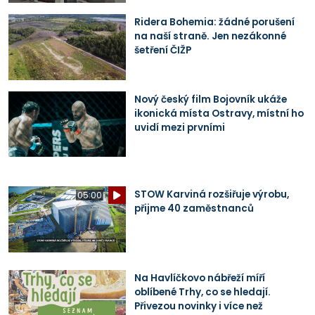
Ridera Bohemia: žádné porušení
na naší straně. Jen nezákonné
šetření ČIŽP
Nový český film Bojovník ukáže
ikonická místa Ostravy, místní ho
uvidí mezi prvními
STOW Karviná rozšiřuje výrobu,
05:00
přijme 40 zaměstnanců
Na Havlíčkovo nábřeží míří
oblíbené Trhy, co se hledají.
Přivezou novinky i více než