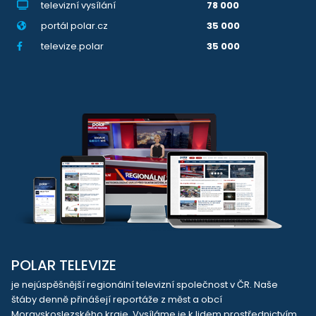
televizní vysílání
78 000
portál polar.cz
35 000
televize.polar
35 000
POLAR TELEVIZE
je nejúspěšnější regionální televizní společnost v ČR. Naše
štáby denně přinášejí reportáže z měst a obcí
Moravskoslezského kraje. Vysíláme je k lidem prostřednictvím