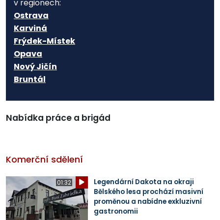
v regionech:
Ostrava
Karviná
Frýdek-Místek
Opava
Nový Jičín
Bruntál
Nabídka práce a brigád
Komerční sdělení
Legendární Dakota na okraji
01:32
Bělského lesa prochází masivní
proměnou a nabídne exkluzivní
gastronomii