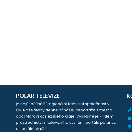
POLAR TELEVIZE
K
je nejúspěšnější regionální televizní společnost v
ČR. Naše štáby denně přinášejí reportáže z měst a
obcí Moravskoslezského kraje. Vysíláme je k lidem
prostřednictvím televizního vysílání, portálu polar.cz
a sociálních sítí.