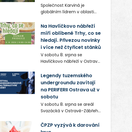
Frič a Tomáš Dianiška si
Společnost Karviná je
moravskoslezskou metropoli
globálním lídrem v oblasti
nevybrali náhodou – její
regálových produktů a
syrová atmosféra se stala
systémů, stabilním
Na Havlíčkovo nábřeží
přirozenou součástí příběhu
zaměstnavatelem na
míří oblíbené Trhy, co se
bývalého boxerského
Karvinsku a firmou s
šampiona Hoffa (Milan
hledají. Přivezou novinky
obrovským potenciálem.
Ondrík), jenž se po letech
i více než čtyřicet stánků
vrací do světa vrcholových
V sobotu 8. srpna se
zápasů, tentokrát v MMA.
Havlíčkovo nábřeží v Ostravě
opět promění v místo plné
vůní, chutí a poctivých
Legendy tuzemského
lokálních výrobků. Trhy, co se
undergroundu zavítají
hledají tentokrát nabídnou
na PERIFERII Ostrava už v
více než čtyřicet pečlivě
sobotu
vybraných stánků s kvalitní
V sobotu 8. srpna se areál
gastronomií, farmářskými
Svazácká v Ostravě-Zábřehu
produkty, designem i
promění v baštu
řemeslnou tvorbou.
undergroundové a
ČPZP vyzývá k darování
Návštěvníci se mohou těšit
alternativní hudby. Uskuteční