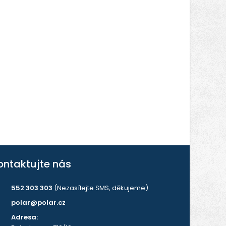
ontaktujte nás
552 303 303
(Nezasílejte SMS, děkujeme)
polar@polar.cz
Adresa: