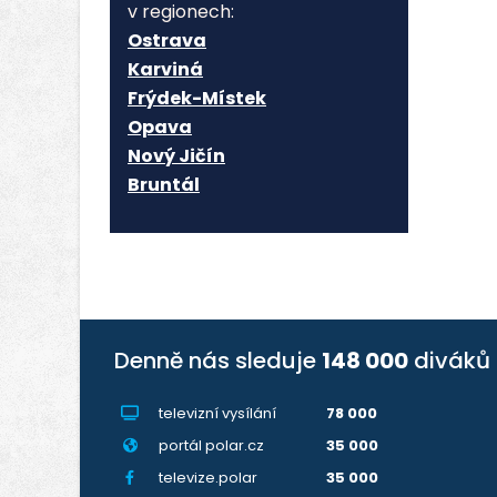
v regionech:
Ostrava
Karviná
Frýdek-Místek
Opava
Nový Jičín
Bruntál
Denně nás sleduje
148 000
diváků
televizní vysílání
78 000
portál polar.cz
35 000
televize.polar
35 000