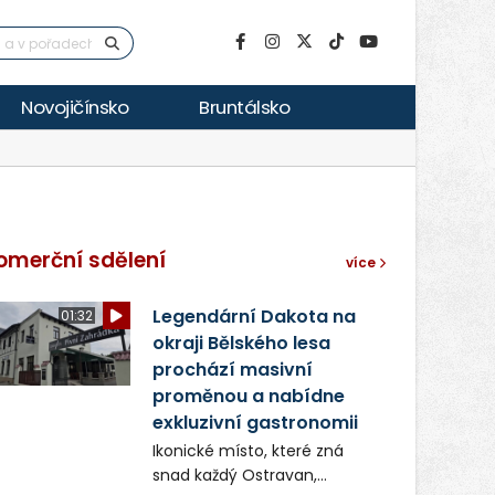
Novojičínsko
Bruntálsko
omerční sdělení
více
Legendární Dakota na
01:32
okraji Bělského lesa
prochází masivní
proměnou a nabídne
exkluzivní gastronomii
Ikonické místo, které zná
snad každý Ostravan,