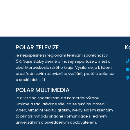
POLAR TELEVIZE
K
je nejúspěšnější regionální televizní společnost v
ČR. Naše štáby denně přinášejí reportáže z měst a
obcí Moravskoslezského kraje. Vysíláme je k lidem
prostřednictvím televizního vysílání, portálu polar.cz
a sociálních sítí.
POLAR MULTIMEDIA
je divize se specializací na komerční výrobu.
Umíme a rádi děláme vše, co se týká multimedií -
videa, virtuální realitu, grafiky, weby. Našim klientům
to přináší výhodu snadné komunikace s jediným
univerzálním a osvědčeným dodavatelem.