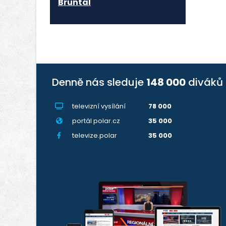
Bruntál
Denně nás sleduje
148 000
diváků
televizní vysílání
78 000
portál polar.cz
35 000
televize.polar
35 000