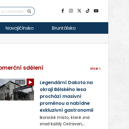
Novojičínsko
Bruntálsko
omerční sdělení
více
Legendární Dakota na
01:32
okraji Bělského lesa
prochází masivní
proměnou a nabídne
exkluzivní gastronomii
Ikonické místo, které zná
snad každý Ostravan,