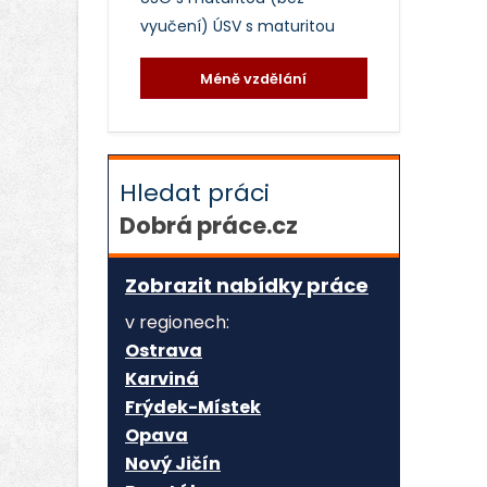
vyučení)
ÚSV s maturitou
Méně vzdělání
Hledat práci
Dobrá práce.cz
Zobrazit nabídky práce
v regionech:
Ostrava
Karviná
Frýdek-Místek
Opava
Nový Jičín