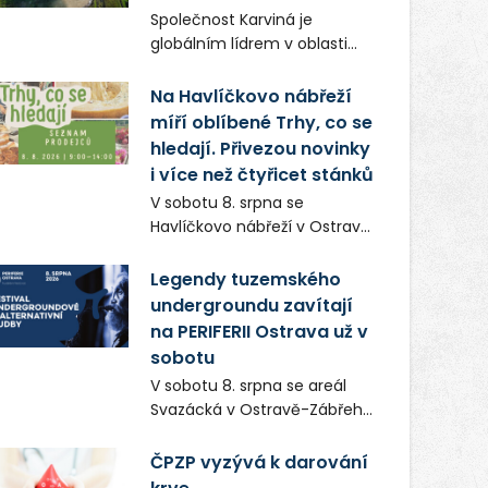
Frič a Tomáš Dianiška si
Společnost Karviná je
moravskoslezskou metropoli
globálním lídrem v oblasti
nevybrali náhodou – její
regálových produktů a
syrová atmosféra se stala
systémů, stabilním
Na Havlíčkovo nábřeží
přirozenou součástí příběhu
zaměstnavatelem na
míří oblíbené Trhy, co se
bývalého boxerského
Karvinsku a firmou s
šampiona Hoffa (Milan
hledají. Přivezou novinky
obrovským potenciálem.
Ondrík), jenž se po letech
i více než čtyřicet stánků
vrací do světa vrcholových
V sobotu 8. srpna se
zápasů, tentokrát v MMA.
Havlíčkovo nábřeží v Ostravě
opět promění v místo plné
vůní, chutí a poctivých
Legendy tuzemského
lokálních výrobků. Trhy, co se
undergroundu zavítají
hledají tentokrát nabídnou
na PERIFERII Ostrava už v
více než čtyřicet pečlivě
sobotu
vybraných stánků s kvalitní
V sobotu 8. srpna se areál
gastronomií, farmářskými
Svazácká v Ostravě-Zábřehu
produkty, designem i
promění v baštu
řemeslnou tvorbou.
undergroundové a
ČPZP vyzývá k darování
Návštěvníci se mohou těšit
alternativní hudby. Uskuteční