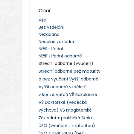
Obor
Vše
Bez vzdělání
Nezadáno
Neúplné základní
Nižší střední
Nižší střední odborné
Střední odborné (vyučen)
Střední odborné bez maturity
a bez vyučení
Vyšší odborné
Vyšší odborné vzdělání
v konzervatoři
VŠ Bakalářské
VŠ Doktorské (vědecká
výchova)
VŠ magisterské
Základní + praktická škola
ÚSO (vyučení s maturitou)
ÚSO s maturitou (bez