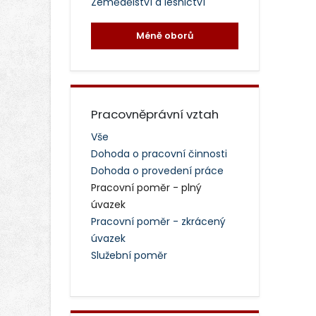
Zemědělství a lesnictví
Méně oborů
Pracovněprávní vztah
Vše
Dohoda o pracovní činnosti
Dohoda o provedení práce
Pracovní poměr - plný
úvazek
Pracovní poměr - zkrácený
úvazek
Služební poměr