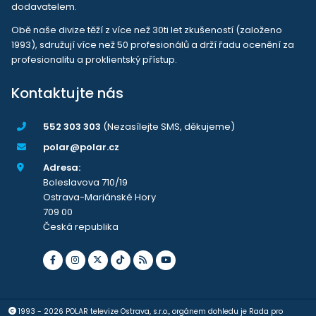
dodavatelem.
Obě naše divize těží z více než 30ti let zkušeností (založeno
1993), sdružují více než 50 profesionálů a drží řadu ocenění za
profesionalitu a proklientský přístup.
Kontaktujte nás
552 303 303
(Nezasílejte SMS, děkujeme)
polar@polar.cz
Adresa:
Boleslavova 710/19
Ostrava-Mariánské Hory
709 00
Česká republika
1993 - 2026 POLAR televize Ostrava, s.r.o., orgánem dohledu je Rada pro