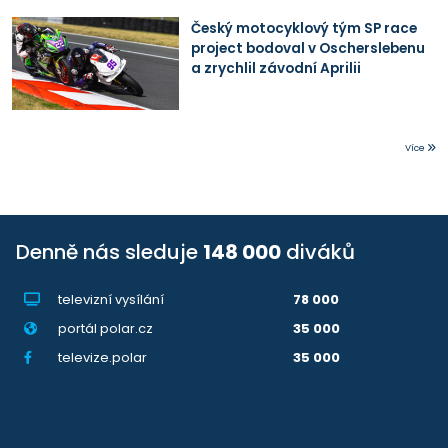
Český motocyklový tým SP race
project bodoval v Oscherslebenu
a zrychlil závodní Aprilii
Více
Denně nás sleduje
148 000
diváků
televizní vysílání
78 000
portál polar.cz
35 000
televize.polar
35 000