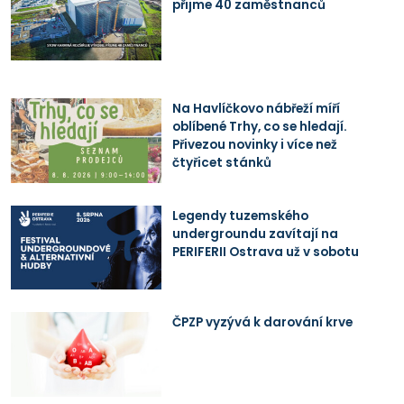
přijme 40 zaměstnanců
Na Havlíčkovo nábřeží míří
oblíbené Trhy, co se hledají.
Přivezou novinky i více než
čtyřicet stánků
Legendy tuzemského
undergroundu zavítají na
PERIFERII Ostrava už v sobotu
ČPZP vyzývá k darování krve