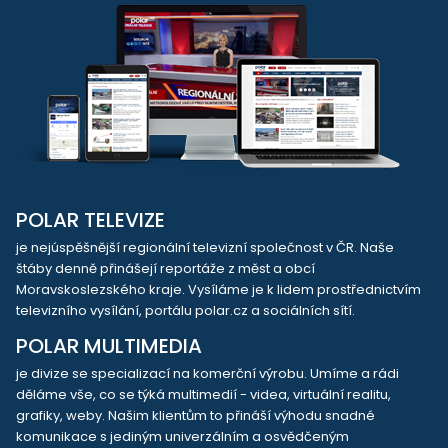
POLAR TELEVIZE
je nejúspěšnější regionální televizní společnost v ČR. Naše
štáby denně přinášejí reportáže z měst a obcí
Moravskoslezského kraje. Vysíláme je k lidem prostřednictvím
televizního vysílání, portálu polar.cz a sociálních sítí.
POLAR MULTIMEDIA
je divize se specializací na komerční výrobu. Umíme a rádi
děláme vše, co se týká multimedií - videa, virtuální realitu,
grafiky, weby. Našim klientům to přináší výhodu snadné
komunikace s jediným univerzálním a osvědčeným