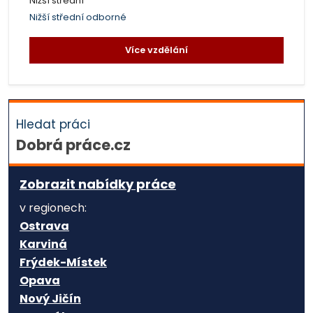
Nižší střední
Nižší střední odborné
Více vzdělání
Hledat práci
Dobrá práce.cz
Zobrazit nabídky práce
v regionech:
Ostrava
Karviná
Frýdek-Místek
Opava
Nový Jičín