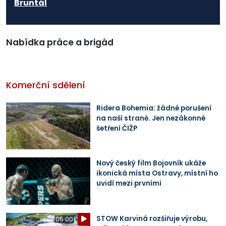
Bruntál
Nabídka práce a brigád
Komerční sdělení
Ridera Bohemia: žádné porušení
na naší straně. Jen nezákonné
šetření ČIŽP
Nový český film Bojovník ukáže
ikonická místa Ostravy, místní ho
uvidí mezi prvními
STOW Karviná rozšiřuje výrobu,
05:00