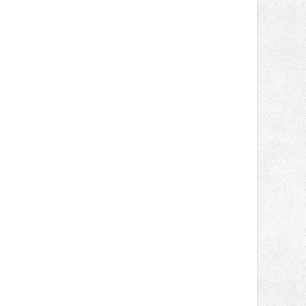
Jakub Stoupenec z HSF
System.