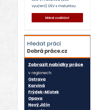
vyučení)
ÚSV s maturitou
Méně vzdělání
Hledat práci
Dobrá práce.cz
Zobrazit nabídky práce
v regionech:
Ostrava
Karviná
Frýdek-Místek
Opava
Nový Jičín