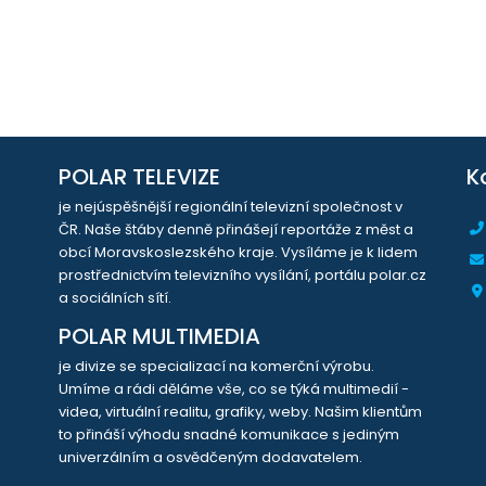
POLAR TELEVIZE
K
je nejúspěšnější regionální televizní společnost v
ČR. Naše štáby denně přinášejí reportáže z měst a
obcí Moravskoslezského kraje. Vysíláme je k lidem
prostřednictvím televizního vysílání, portálu polar.cz
a sociálních sítí.
POLAR MULTIMEDIA
je divize se specializací na komerční výrobu.
Umíme a rádi děláme vše, co se týká multimedií -
videa, virtuální realitu, grafiky, weby. Našim klientům
to přináší výhodu snadné komunikace s jediným
univerzálním a osvědčeným dodavatelem.