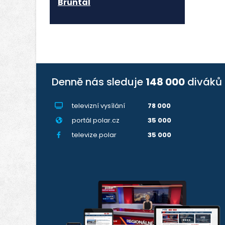
Bruntál
Denně nás sleduje
148 000
diváků
televizní vysílání
78 000
portál polar.cz
35 000
televize.polar
35 000