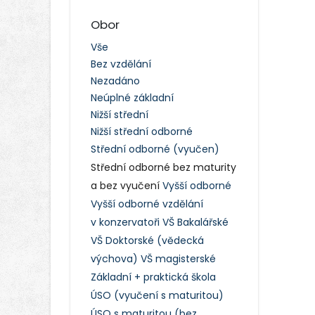
Obor
Vše
Bez vzdělání
Nezadáno
Neúplné základní
Nižší střední
Nižší střední odborné
Střední odborné (vyučen)
Střední odborné bez maturity
a bez vyučení
Vyšší odborné
Vyšší odborné vzdělání
v konzervatoři
VŠ Bakalářské
VŠ Doktorské (vědecká
výchova)
VŠ magisterské
Základní + praktická škola
ÚSO (vyučení s maturitou)
ÚSO s maturitou (bez