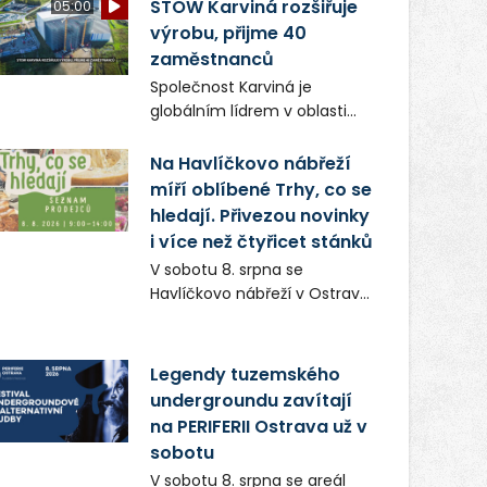
ikonická místa Ostravy se
STOW Karviná rozšiřuje
05:00
objeví v novém filmu
výrobu, přijme 40
Bojovník, který vstoupí do kin
zaměstnanců
už 13. srpna. Režiséři Vojtěch
Společnost Karviná je
Frič a Tomáš Dianiška si
globálním lídrem v oblasti
moravskoslezskou metropoli
regálových produktů a
nevybrali náhodou – její
systémů, stabilním
Na Havlíčkovo nábřeží
syrová atmosféra se stala
zaměstnavatelem na
míří oblíbené Trhy, co se
přirozenou součástí příběhu
Karvinsku a firmou s
hledají. Přivezou novinky
bývalého boxerského
obrovským potenciálem.
i více než čtyřicet stánků
šampiona Hoffa (Milan
Ondrík), jenž se po letech
V sobotu 8. srpna se
vrací do světa vrcholových
Havlíčkovo nábřeží v Ostravě
zápasů, tentokrát v MMA.
opět promění v místo plné
vůní, chutí a poctivých
lokálních výrobků. Trhy, co se
Legendy tuzemského
hledají tentokrát nabídnou
undergroundu zavítají
více než čtyřicet pečlivě
na PERIFERII Ostrava už v
vybraných stánků s kvalitní
sobotu
gastronomií, farmářskými
V sobotu 8. srpna se areál
produkty, designem i