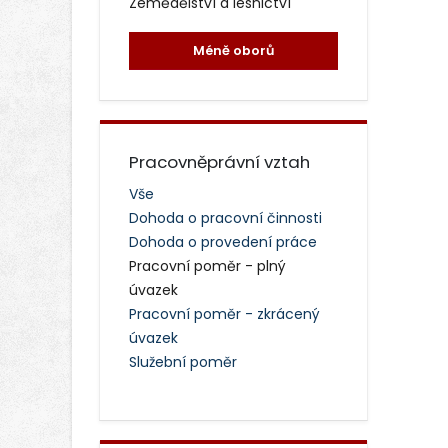
Zemědělství a lesnictví
Méně oborů
Pracovněprávní vztah
Vše
Dohoda o pracovní činnosti
Dohoda o provedení práce
Pracovní poměr - plný
úvazek
Pracovní poměr - zkrácený
úvazek
Služební poměr