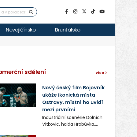
Novojičínsko
Bruntálsko
omerční sdělení
více
Nový český film Bojovník
ukáže ikonická místa
Ostravy, místní ho uvidí
mezi prvními
Industriální scenérie Dolních
Vítkovic, halda Hrabůvka,
centrum města i další