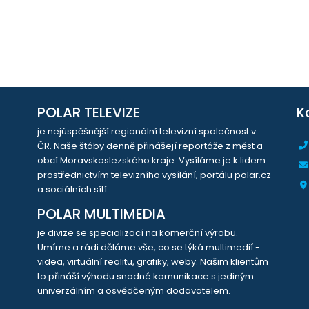
POLAR TELEVIZE
K
je nejúspěšnější regionální televizní společnost v
ČR. Naše štáby denně přinášejí reportáže z měst a
obcí Moravskoslezského kraje. Vysíláme je k lidem
prostřednictvím televizního vysílání, portálu polar.cz
a sociálních sítí.
POLAR MULTIMEDIA
je divize se specializací na komerční výrobu.
Umíme a rádi děláme vše, co se týká multimedií -
videa, virtuální realitu, grafiky, weby. Našim klientům
to přináší výhodu snadné komunikace s jediným
univerzálním a osvědčeným dodavatelem.