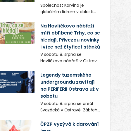
Frič a Tomáš Dianiška si
Společnost Karviná je
moravskoslezskou metropoli
globálním lídrem v oblasti
nevybrali náhodou – její
regálových produktů a
syrová atmosféra se stala
systémů, stabilním
Na Havlíčkovo nábřeží
přirozenou součástí příběhu
zaměstnavatelem na
míří oblíbené Trhy, co se
bývalého boxerského
Karvinsku a firmou s
šampiona Hoffa (Milan
hledají. Přivezou novinky
obrovským potenciálem.
Ondrík), jenž se po letech
i více než čtyřicet stánků
vrací do světa vrcholových
V sobotu 8. srpna se
zápasů, tentokrát v MMA.
Havlíčkovo nábřeží v Ostravě
opět promění v místo plné
vůní, chutí a poctivých
Legendy tuzemského
lokálních výrobků. Trhy, co se
undergroundu zavítají
hledají tentokrát nabídnou
na PERIFERII Ostrava už v
více než čtyřicet pečlivě
sobotu
vybraných stánků s kvalitní
V sobotu 8. srpna se areál
gastronomií, farmářskými
Svazácká v Ostravě-Zábřehu
produkty, designem i
promění v baštu
řemeslnou tvorbou.
undergroundové a
ČPZP vyzývá k darování
Návštěvníci se mohou těšit
alternativní hudby. Uskuteční