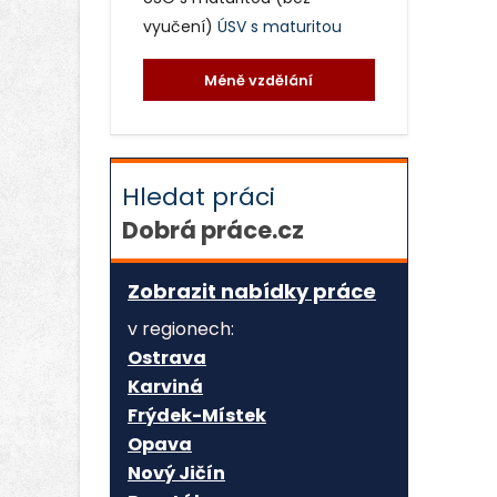
vyučení)
ÚSV s maturitou
Méně vzdělání
Hledat práci
Dobrá práce.cz
Zobrazit nabídky práce
v regionech:
Ostrava
Karviná
Frýdek-Místek
Opava
Nový Jičín