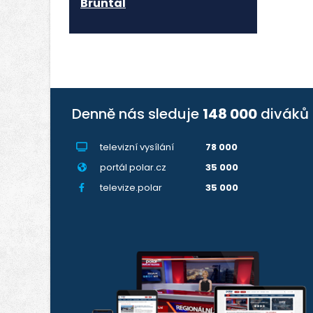
Bruntál
Denně nás sleduje
148 000
diváků
televizní vysílání
78 000
portál polar.cz
35 000
televize.polar
35 000