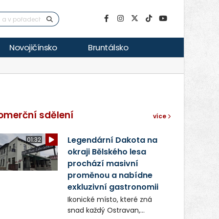
Novojičínsko
Bruntálsko
omerční sdělení
více
Legendární Dakota na
01:32
okraji Bělského lesa
prochází masivní
proměnou a nabídne
exkluzivní gastronomii
Ikonické místo, které zná
snad každý Ostravan,