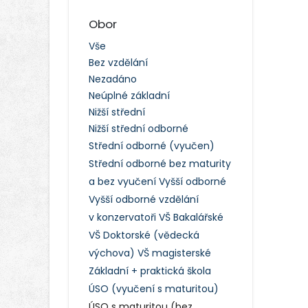
Obor
Vše
Bez vzdělání
Nezadáno
Neúplné základní
Nižší střední
Nižší střední odborné
Střední odborné (vyučen)
Střední odborné bez maturity
a bez vyučení
Vyšší odborné
Vyšší odborné vzdělání
v konzervatoři
VŠ Bakalářské
VŠ Doktorské (vědecká
výchova)
VŠ magisterské
Základní + praktická škola
ÚSO (vyučení s maturitou)
ÚSO s maturitou (bez