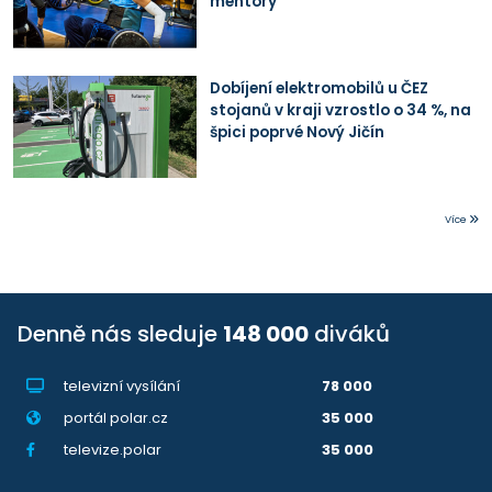
mentory
Dobíjení elektromobilů u ČEZ
stojanů v kraji vzrostlo o 34 %, na
špici poprvé Nový Jičín
Více
Denně nás sleduje
148 000
diváků
televizní vysílání
78 000
portál polar.cz
35 000
televize.polar
35 000