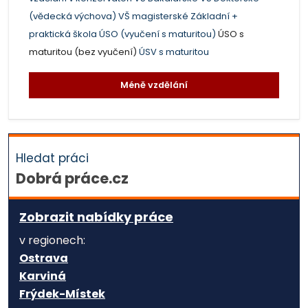
(vědecká výchova)
VŠ magisterské
Základní +
praktická škola
ÚSO (vyučení s maturitou)
ÚSO s
maturitou (bez vyučení)
ÚSV s maturitou
Méně vzdělání
Hledat práci
Dobrá práce.cz
Zobrazit nabídky práce
v regionech:
Ostrava
Karviná
Frýdek-Místek