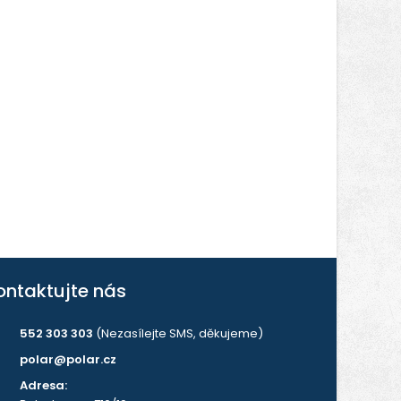
ontaktujte nás
552 303 303
(Nezasílejte SMS, děkujeme)
polar@polar.cz
Adresa: