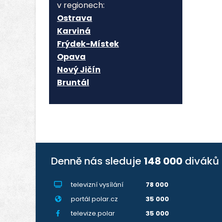
v regionech:
Ostrava
Karviná
Frýdek-Místek
Opava
Nový Jičín
Bruntál
Denně nás sleduje
148 000
diváků
televizní vysílání
78 000
portál polar.cz
35 000
televize.polar
35 000