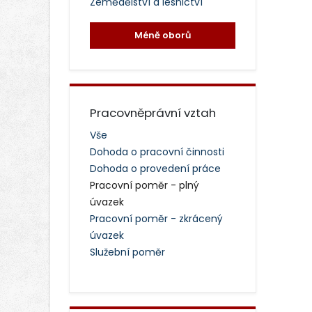
Zemědělství a lesnictví
Méně oborů
Pracovněprávní vztah
Vše
Dohoda o pracovní činnosti
Dohoda o provedení práce
Pracovní poměr - plný
úvazek
Pracovní poměr - zkrácený
úvazek
Služební poměr