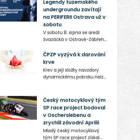
vůní, chutí a poctivých
Legendy tuzemského
lokálních výrobků. Trhy, co se
undergroundu zavítají
hledají tentokrát nabídnou
na PERIFERII Ostrava už v
více než čtyřicet pečlivě
sobotu
vybraných stánků s kvalitní
V sobotu 8. srpna se areál
gastronomií, farmářskými
Svazácká v Ostravě-Zábřehu
produkty, designem i
promění v baštu
řemeslnou tvorbou.
undergroundové a
ČPZP vyzývá k darování
Návštěvníci se mohou těšit
alternativní hudby. Uskuteční
krve
nejen na oblíbené stálice, ale
se zde totiž první ročník
také na řadu novinek, které v
Krev a její složky navzdory
festivalu PERIFERIE Ostrava.
Ostravě běžně nepotkají.
dynamickému pokroku nelze
Brány areálu se otevřou
uměle vyrobit. Zdravotnictví
půlhodinu po poledni, na
se tudíž bez ochoty lidí
příchozí čekají koncerty,
darovat tuto
Český motocyklový tým
autorská čtení a rozhovory.
nenahraditelnou tělní
SP race project bodoval
Vstupenky v ceně 450 Kč
tekutinu neobejde. Naléhavá
v Oscherslebenu a
jsou v prodeji.
potřeba doplnit krevní zásoby
zrychlil závodní Aprilii
nastává vždy v létě, kdy
Mladý český motocyklový
stoupá počet úrazů. Česká
tým SP race project získal
průmyslová zdravotní