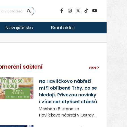
Novojičínsko
Bruntálsko
omerční sdělení
více
Na Havlíčkovo nábřeží
míří oblíbené Trhy, co se
hledají. Přivezou novinky
i více než čtyřicet stánků
V sobotu 8. srpna se
Havlíčkovo nábřeží v Ostravě
opět promění v místo plné