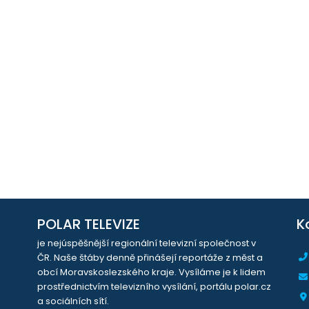
POLAR TELEVIZE
K
je nejúspěšnější regionální televizní společnost v
ČR. Naše štáby denně přinášejí reportáže z měst a
obcí Moravskoslezského kraje. Vysíláme je k lidem
prostřednictvím televizního vysílání, portálu polar.cz
a sociálních sítí.