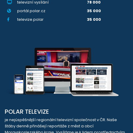
televizní vysílání
78 000
portál polar.cz
35 000
televize.polar
35 000
POLAR TELEVIZE
je nejúspěšnější regionální televizní společnost v ČR. Naše
štáby denně přinášejí reportáže z měst a obcí
Moravskoslezského kraje. Vysíláme je k lidem prostřednictvím