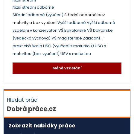
Nižší střední
Nižší střední odborné
Střední odborné (vyučen)
Střední odborné bez
maturity a bez vyučení
Vyšší odborné
Vyšší odborné
vzdělání v konzervatoři
VŠ Bakalářské
VŠ Doktorské
(vědecká výchova)
VŠ magisterské
Základní +
praktická škola
ÚSO (vyučení s maturitou)
ÚSO s
maturitou (bez vyučení)
ÚSV s maturitou
Méně vzdělání
Hledat práci
Dobrá práce.cz
Zobrazit nabídky práce