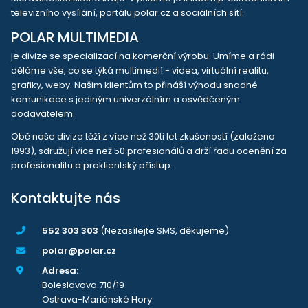
televizního vysílání, portálu polar.cz a sociálních sítí.
POLAR MULTIMEDIA
je divize se specializací na komerční výrobu. Umíme a rádi
děláme vše, co se týká multimedií - videa, virtuální realitu,
grafiky, weby. Našim klientům to přináší výhodu snadné
komunikace s jediným univerzálním a osvědčeným
dodavatelem.
Obě naše divize těží z více než 30ti let zkušeností (založeno
1993), sdružují více než 50 profesionálů a drží řadu ocenění za
profesionalitu a proklientský přístup.
Kontaktujte nás
552 303 303
(Nezasílejte SMS, děkujeme)
polar@polar.cz
Adresa:
Boleslavova 710/19
Ostrava-Mariánské Hory