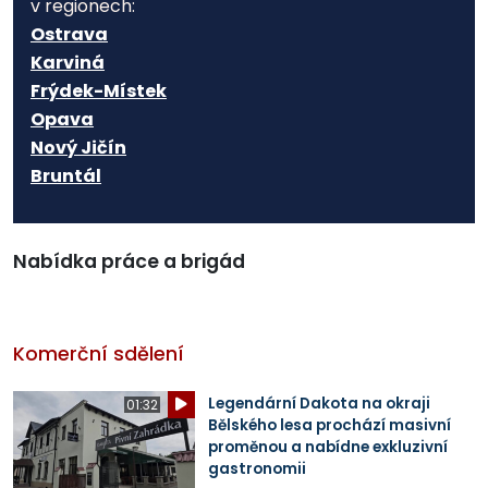
v regionech:
Ostrava
Karviná
Frýdek-Místek
Opava
Nový Jičín
Bruntál
Nabídka práce a brigád
Komerční sdělení
Legendární Dakota na okraji
01:32
Bělského lesa prochází masivní
proměnou a nabídne exkluzivní
gastronomii