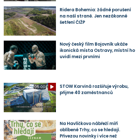
Ridera Bohemia: žádné porušení
na naší straně. Jen nezákonné
šetření ČIŽP
Nový český film Bojovník ukáže
ikonická místa Ostravy, místní ho
uvidí mezi prvními
STOW Karviná rozšiřuje výrobu,
05:00
přijme 40 zaměstnanců
Na Havlíčkovo nábřeží míří
oblíbené Trhy, co se hledají.
Přivezou novinky i více než