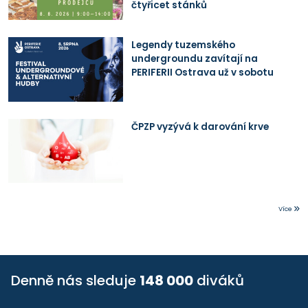
čtyřicet stánků
Legendy tuzemského
undergroundu zavítají na
PERIFERII Ostrava už v sobotu
ČPZP vyzývá k darování krve
Více
Denně nás sleduje
148 000
diváků