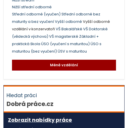
Nižší střední
Nižší střední odborné
Střední odborné (vyučen)
Střední odborné bez
maturity a bez vyučení
Vyšší odborné
Vyšší odborné
vzdělání v konzervatoři
VŠ Bakalářské
VŠ Doktorské
(vědecká výchova)
VŠ magisterské
Základní +
praktická škola
ÚSO (vyučení s maturitou)
ÚSO s
maturitou (bez vyučení)
ÚSV s maturitou
Méně vzdělání
Hledat práci
Dobrá práce.cz
Zobrazit nabídky práce