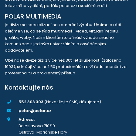
televizního vysílání, portálu polar.cz a sociálních sítí.
POLAR MULTIMEDIA
je divize se specializací na komerční výrobu. Umíme a rádi
děláme vše, co se týká multimedií - videa, virtuální realitu,
grafiky, weby. Našim klientům to přináší výhodu snadné
komunikace s jediným univerzálním a osvědčeným
dodavatelem.
Obě naše divize těží z více než 30ti let zkušeností (založeno
1993), sdružují více než 50 profesionálů a drží řadu ocenění za
profesionalitu a proklientský přístup.
Kontaktujte nás
552 303 303
(Nezasílejte SMS, děkujeme)
polar@polar.cz
Adresa:
Boleslavova 710/19
Ostrava-Mariánské Hory