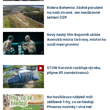
Ridera Bohemia: žádné porušení
na naší straně. Jen nezákonné
šetření ČIŽP
Nový český film Bojovník ukáže
ikonická místa Ostravy, místní ho
uvidí mezi prvními
STOW Karviná rozšiřuje výrobu,
05:00
přijme 40 zaměstnanců
Na Havlíčkovo nábřeží míří
oblíbené Trhy, co se hledají.
Přivezou novinky i více než