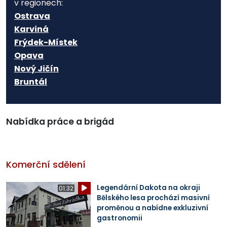
v regionech:
Ostrava
Karviná
Frýdek-Místek
Opava
Nový Jičín
Bruntál
Nabídka práce a brigád
Komerční sdělení
Legendární Dakota na okraji
01:32
Bělského lesa prochází masivní
proměnou a nabídne exkluzivní
gastronomii