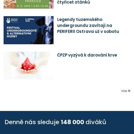
čtyřicet stánků
Legendy tuzemského
undergroundu zavítají na
PERIFERII Ostrava už v sobotu
ČPZP vyzývá k darování krve
Více
Denně nás sleduje
148 000
diváků