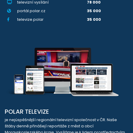
televizní vysílání
78 000
portál polar.cz
35 000
televize.polar
35 000
POLAR TELEVIZE
je nejúspěšnější regionální televizní společnost v ČR. Naše
štáby denně přinášejí reportáže z měst a obcí
Moravskoslezského kraje. Vysíláme je k lidem prostřednictvím