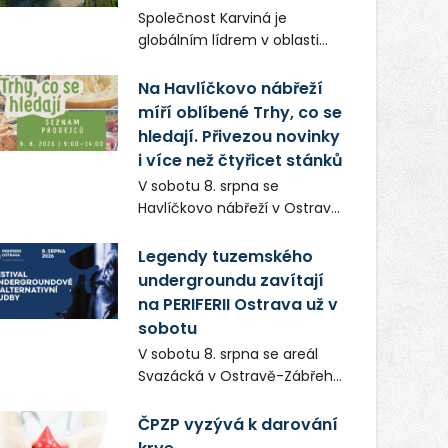
Frič a Tomáš Dianiška si
Společnost Karviná je
moravskoslezskou metropoli
globálním lídrem v oblasti
nevybrali náhodou – její
regálových produktů a
syrová atmosféra se stala
systémů, stabilním
Na Havlíčkovo nábřeží
přirozenou součástí příběhu
zaměstnavatelem na
míří oblíbené Trhy, co se
bývalého boxerského
Karvinsku a firmou s
šampiona Hoffa (Milan
hledají. Přivezou novinky
obrovským potenciálem.
Ondrík), jenž se po letech
i více než čtyřicet stánků
vrací do světa vrcholových
V sobotu 8. srpna se
zápasů, tentokrát v MMA.
Havlíčkovo nábřeží v Ostravě
opět promění v místo plné
vůní, chutí a poctivých
Legendy tuzemského
lokálních výrobků. Trhy, co se
undergroundu zavítají
hledají tentokrát nabídnou
na PERIFERII Ostrava už v
více než čtyřicet pečlivě
sobotu
vybraných stánků s kvalitní
V sobotu 8. srpna se areál
gastronomií, farmářskými
Svazácká v Ostravě-Zábřehu
produkty, designem i
promění v baštu
řemeslnou tvorbou.
undergroundové a
ČPZP vyzývá k darování
Návštěvníci se mohou těšit
alternativní hudby. Uskuteční