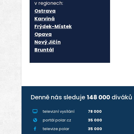
v regionech:
Ostrava
Karviná
Frýdek-Místek
Opava
Nový Jičín
Bruntál
Denně nás sleduje
148 000
diváků
televizní vysílání
78 000
portál polar.cz
35 000
televize.polar
35 000