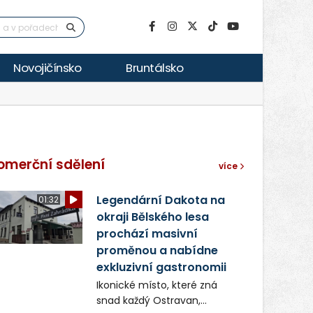
Novojičínsko
Bruntálsko
omerční sdělení
více
Legendární Dakota na
01:32
okraji Bělského lesa
prochází masivní
proměnou a nabídne
exkluzivní gastronomii
Ikonické místo, které zná
snad každý Ostravan,