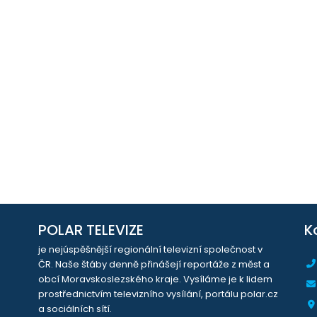
POLAR TELEVIZE
K
je nejúspěšnější regionální televizní společnost v
ČR. Naše štáby denně přinášejí reportáže z měst a
obcí Moravskoslezského kraje. Vysíláme je k lidem
prostřednictvím televizního vysílání, portálu polar.cz
a sociálních sítí.