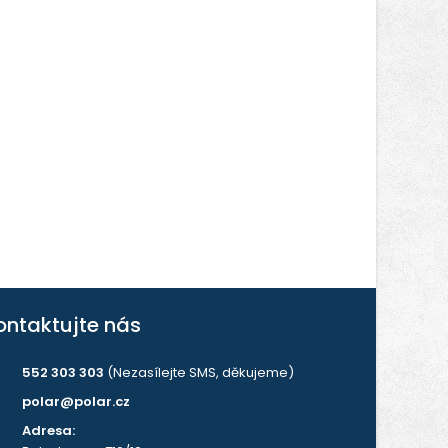
ontaktujte nás
552 303 303
(Nezasílejte SMS, děkujeme)
polar@polar.cz
Adresa: