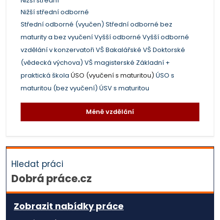
Nižší střední
Nižší střední odborné
Střední odborné (vyučen)
Střední odborné bez
maturity a bez vyučení
Vyšší odborné
Vyšší odborné
vzdělání v konzervatoři
VŠ Bakalářské
VŠ Doktorské
(vědecká výchova)
VŠ magisterské
Základní +
praktická škola
ÚSO (vyučení s maturitou)
ÚSO s
maturitou (bez vyučení)
ÚSV s maturitou
Méně vzdělání
Hledat práci
Dobrá práce.cz
Zobrazit nabídky práce