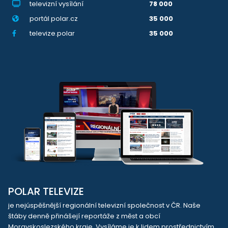
televizní vysílání
78 000
portál polar.cz
35 000
televize.polar
35 000
POLAR TELEVIZE
je nejúspěšnější regionální televizní společnost v ČR. Naše
štáby denně přinášejí reportáže z měst a obcí
Moravskoslezského kraje. Vysíláme je k lidem prostřednictvím