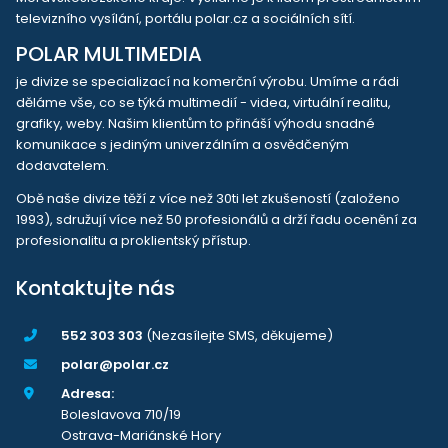
televizního vysílání, portálu polar.cz a sociálních sítí.
POLAR MULTIMEDIA
je divize se specializací na komerční výrobu. Umíme a rádi
děláme vše, co se týká multimedií - videa, virtuální realitu,
grafiky, weby. Našim klientům to přináší výhodu snadné
komunikace s jediným univerzálním a osvědčeným
dodavatelem.
Obě naše divize těží z více než 30ti let zkušeností (založeno
1993), sdružují více než 50 profesionálů a drží řadu ocenění za
profesionalitu a proklientský přístup.
Kontaktujte nás
552 303 303
(Nezasílejte SMS, děkujeme)
polar@polar.cz
Adresa:
Boleslavova 710/19
Ostrava-Mariánské Hory