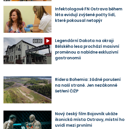
Infektologové FN Ostrava během
léta evidují zvýšené počty lidí,
které pokousal netopýr
Legendární Dakota na okraji
01:32
Bělského lesa prochází masivní
proměnou a nabídne exkluzivní
gastronomii
Ridera Bohemia: žádné porušení
na naší straně. Jen nezákonné
šetření ČIŽP
Nový český film Bojovník ukáže
ikonická místa Ostravy, místní ho
uvidí mezi prvními