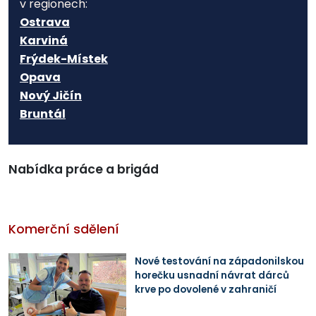
v regionech:
Ostrava
Karviná
Frýdek-Místek
Opava
Nový Jičín
Bruntál
Nabídka práce a brigád
Komerční sdělení
Nové testování na západonilskou
horečku usnadní návrat dárců
krve po dovolené v zahraničí