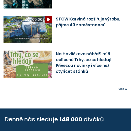
STOW Karviná rozšiřuje výrobu,
05:00
přijme 40 zaměstnanců
Na Havlíčkovo nábřeží míří
oblíbené Trhy, co se hledají.
Přivezou novinky i více než
čtyřicet stánků
Více
Denně nás sleduje
148 000
diváků