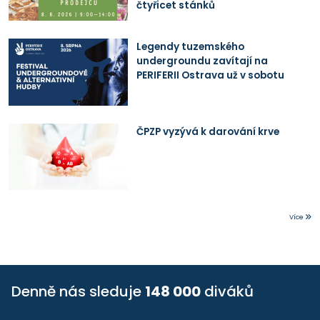
čtyřicet stánků
Legendy tuzemského
undergroundu zavítají na
PERIFERII Ostrava už v sobotu
ČPZP vyzývá k darování krve
Více
Denně nás sleduje
148 000
diváků