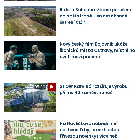
Ridera Bohemia: žádné porušení
na naší straně. Jen nezákonné
šetření ČIŽP
Nový český film Bojovník ukáže
ikonická místa Ostravy, místní ho
uvidí mezi prvními
STOW Karviná rozšiřuje výrobu,
05:00
přijme 40 zaměstnanců
Na Havlíčkovo nábřeží míří
oblíbené Trhy, co se hledají.
Přivezou novinky i více než