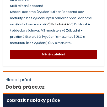
Nižší střední
Nižší střední odborné
Střední odborné (vyučen)
Střední odborné bez
maturity a bez vyučení
Vyšší odborné
Vyšší odborné
vzdělání v konzervatoři
VŠ Bakalářské
VŠ Doktorské
(vědecká výchova)
VŠ magisterské
Základní +
praktická škola
ÚSO (vyučení s maturitou)
ÚSO s
maturitou (bez vyučení)
ÚSV s maturitou
Méně vzdělání
Hledat práci
Dobrá práce.cz
Zobrazit nabídky práce