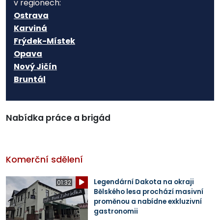
v regionech:
Ostrava
Karviná
Frýdek-Místek
Opava
Nový Jičín
Bruntál
Nabídka práce a brigád
Komerční sdělení
Legendární Dakota na okraji
01:32
Bělského lesa prochází masivní
proměnou a nabídne exkluzivní
gastronomii