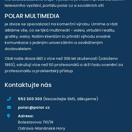
televizního vysílání, portálu polar.cz a sociálních sítí.
POLAR MULTIMEDIA
je divize se specializací na komerční výrobu. Umíme a rádi
děláme vše, co se týká multimedií - videa, virtuální realitu,
grafiky, weby. Našim klientům to přináší výhodu snadné
komunikace s jediným univerzálním a osvědčeným
dodavatelem.
Obě naše divize těží z více než 30ti let zkušeností (založeno
1993), sdružují více než 50 profesionálů a drží řadu ocenění za
profesionalitu a proklientský přístup.
Kontaktujte nás
552 303 303
(Nezasílejte SMS, děkujeme)
polar@polar.cz
Adresa:
Boleslavova 710/19
Ostrava-Mariánské Hory