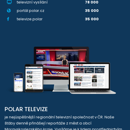
televizní vysílání
78 000
portál polar.cz
35 000
televize.polar
35 000
POLAR TELEVIZE
je nejúspěšnější regionální televizní společnost v ČR. Naše
štáby denně přinášejí reportáže z měst a obcí
Moravskoslezského kraje. Vysíláme je k lidem prostřednictvím