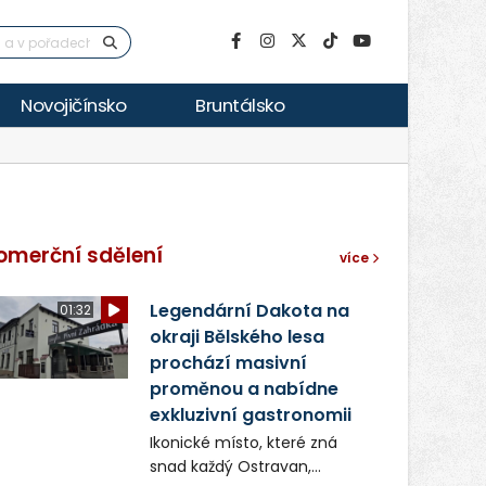
Novojičínsko
Bruntálsko
omerční sdělení
více
Legendární Dakota na
01:32
okraji Bělského lesa
prochází masivní
proměnou a nabídne
exkluzivní gastronomii
Ikonické místo, které zná
snad každý Ostravan,