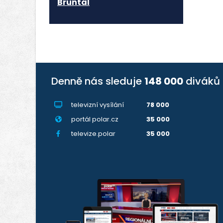
Bruntál
Denně nás sleduje
148 000
diváků
televizní vysílání
78 000
portál polar.cz
35 000
televize.polar
35 000