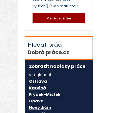
vyučení)
ÚSV s maturitou
Méně vzdělání
Hledat práci
Dobrá práce.cz
Zobrazit nabídky práce
v regionech:
Ostrava
Karviná
Frýdek-Místek
Opava
Nový Jičín