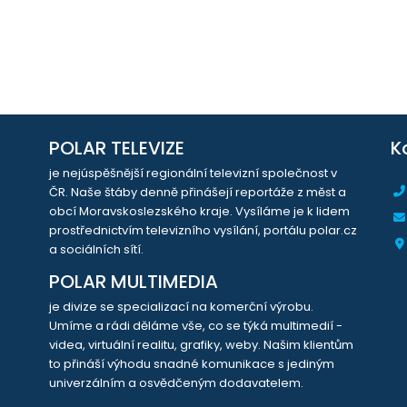
POLAR TELEVIZE
K
je nejúspěšnější regionální televizní společnost v
ČR. Naše štáby denně přinášejí reportáže z měst a
obcí Moravskoslezského kraje. Vysíláme je k lidem
prostřednictvím televizního vysílání, portálu polar.cz
a sociálních sítí.
POLAR MULTIMEDIA
je divize se specializací na komerční výrobu.
Umíme a rádi děláme vše, co se týká multimedií -
videa, virtuální realitu, grafiky, weby. Našim klientům
to přináší výhodu snadné komunikace s jediným
univerzálním a osvědčeným dodavatelem.