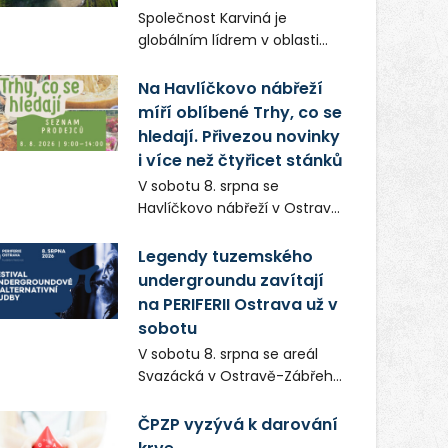
Frič a Tomáš Dianiška si
Společnost Karviná je
moravskoslezskou metropoli
globálním lídrem v oblasti
nevybrali náhodou – její
regálových produktů a
syrová atmosféra se stala
systémů, stabilním
Na Havlíčkovo nábřeží
přirozenou součástí příběhu
zaměstnavatelem na
míří oblíbené Trhy, co se
bývalého boxerského
Karvinsku a firmou s
šampiona Hoffa (Milan
hledají. Přivezou novinky
obrovským potenciálem.
Ondrík), jenž se po letech
i více než čtyřicet stánků
vrací do světa vrcholových
V sobotu 8. srpna se
zápasů, tentokrát v MMA.
Havlíčkovo nábřeží v Ostravě
opět promění v místo plné
vůní, chutí a poctivých
Legendy tuzemského
lokálních výrobků. Trhy, co se
undergroundu zavítají
hledají tentokrát nabídnou
na PERIFERII Ostrava už v
více než čtyřicet pečlivě
sobotu
vybraných stánků s kvalitní
V sobotu 8. srpna se areál
gastronomií, farmářskými
Svazácká v Ostravě-Zábřehu
produkty, designem i
promění v baštu
řemeslnou tvorbou.
undergroundové a
ČPZP vyzývá k darování
Návštěvníci se mohou těšit
alternativní hudby. Uskuteční