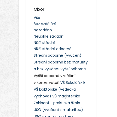
Obor
Vše
Bez vzdělání
Nezadáno
Neúplné základní
Nižší střední
Nižší střední odborné
Střední odborné (vyučen)
Střední odborné bez maturity
a bez vyučení
Vyšší odborné
Vyšší odborné vzdělání
v konzervatoři
VŠ Bakalářské
VŠ Doktorské (vědecká
výchova)
VŠ magisterské
Základní + praktická škola
ÚSO (vyučení s maturitou)
ÚSO s maturitou (bez