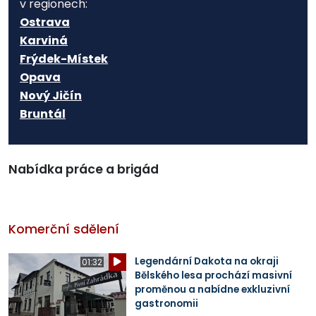
v regionech:
Ostrava
Karviná
Frýdek-Místek
Opava
Nový Jičín
Bruntál
Nabídka práce a brigád
Komerční sdělení
Legendární Dakota na okraji
01:32
Bělského lesa prochází masivní
proměnou a nabídne exkluzivní
gastronomii