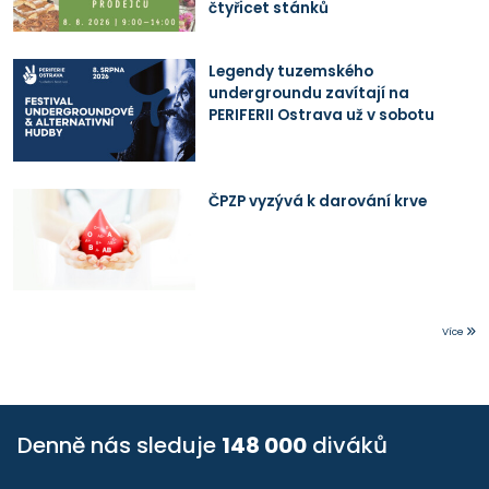
čtyřicet stánků
Legendy tuzemského
undergroundu zavítají na
PERIFERII Ostrava už v sobotu
ČPZP vyzývá k darování krve
Více
Denně nás sleduje
148 000
diváků