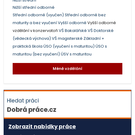
Nižší střední
Nižší střední odborné
Střední odborné (vyučen)
Střední odborné bez
maturity a bez vyučení
Vyšší odborné
Vyšší odborné
vzdělání v konzervatoři
VŠ Bakalářské
VŠ Doktorské
(vědecká výchova)
VŠ magisterské
Základní +
praktická škola
ÚSO (vyučení s maturitou)
ÚSO s
maturitou (bez vyučení)
ÚSV s maturitou
Méně vzdělání
Hledat práci
Dobrá práce.cz
Zobrazit nabídky práce