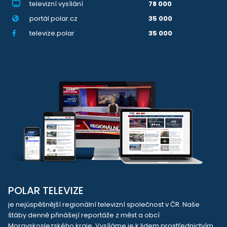
televizní vysílání
78 000
portál polar.cz
35 000
televize.polar
35 000
POLAR TELEVIZE
je nejúspěšnější regionální televizní společnost v ČR. Naše
štáby denně přinášejí reportáže z měst a obcí
Moravskoslezského kraje. Vysíláme je k lidem prostřednictvím