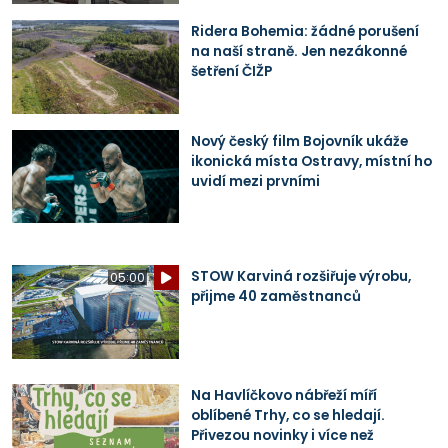
Ridera Bohemia: žádné porušení
na naší straně. Jen nezákonné
šetření ČIŽP
Nový český film Bojovník ukáže
ikonická místa Ostravy, místní ho
uvidí mezi prvními
STOW Karviná rozšiřuje výrobu,
05:00
přijme 40 zaměstnanců
Na Havlíčkovo nábřeží míří
oblíbené Trhy, co se hledají.
Přivezou novinky i více než