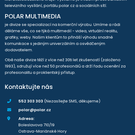
televizního vysílání, portálu polar.cz a sociálních sítí.
POLAR MULTIMEDIA
je divize se specializací na komerční výrobu. Umíme a rádi
děláme vše, co se týká multimedií - videa, virtuální realitu,
grafiky, weby. Našim klientům to přináší výhodu snadné
komunikace s jediným univerzálním a osvědčeným
dodavatelem.
Obě naše divize těží z více než 30ti let zkušeností (založeno
1993), sdružují více než 50 profesionálů a drží řadu ocenění za
profesionalitu a proklientský přístup.
Kontaktujte nás
552 303 303
(Nezasílejte SMS, děkujeme)
polar@polar.cz
Adresa:
Boleslavova 710/19
Ostrava-Mariánské Hory