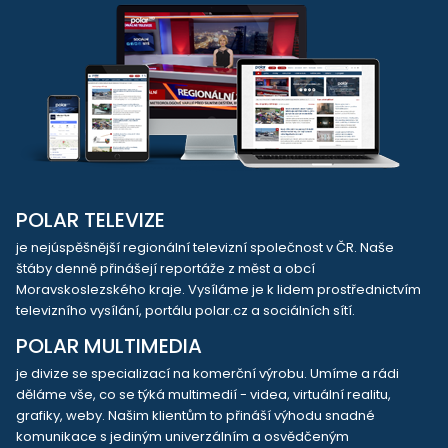
POLAR TELEVIZE
je nejúspěšnější regionální televizní společnost v ČR. Naše
štáby denně přinášejí reportáže z měst a obcí
Moravskoslezského kraje. Vysíláme je k lidem prostřednictvím
televizního vysílání, portálu polar.cz a sociálních sítí.
POLAR MULTIMEDIA
je divize se specializací na komerční výrobu. Umíme a rádi
děláme vše, co se týká multimedií - videa, virtuální realitu,
grafiky, weby. Našim klientům to přináší výhodu snadné
komunikace s jediným univerzálním a osvědčeným