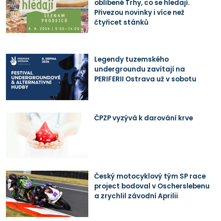
oblíbené Trhy, co se hledají.
Přivezou novinky i více než
čtyřicet stánků
Legendy tuzemského
undergroundu zavítají na
PERIFERII Ostrava už v sobotu
ČPZP vyzývá k darování krve
Český motocyklový tým SP race
project bodoval v Oscherslebenu
a zrychlil závodní Aprilii