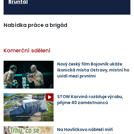
Bruntál
Nabídka práce a brigád
Komerční sdělení
Nový český film Bojovník ukáže
ikonická místa Ostravy, místní ho
uvidí mezi prvními
STOW Karviná rozšiřuje výrobu,
05:00
přijme 40 zaměstnanců
Na Havlíčkovo nábřeží míří