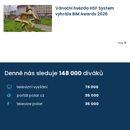
Vánoční hvězda HSF System
vyhrála BIM Awards 2026
Více
Denně nás sleduje
148 000
diváků
televizní vysílání
78 000
portál polar.cz
35 000
televize.polar
35 000