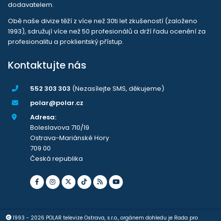
dodavatelem.
Obě naše divize těží z více než 30ti let zkušeností (založeno
1993), sdružují více než 50 profesionálů a drží řadu ocenění za
profesionalitu a proklientský přístup.
Kontaktujte nás
552 303 303
(Nezasílejte SMS, děkujeme)
polar@polar.cz
Adresa:
Boleslavova 710/19
Ostrava-Mariánské Hory
709 00
Česká republika
1993 - 2026 POLAR televize Ostrava, s.r.o., orgánem dohledu je Rada pro