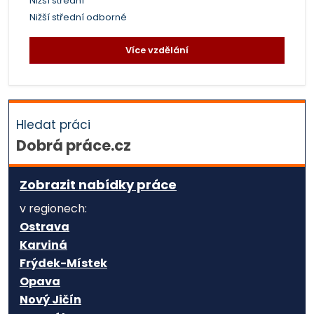
Nižší střední
Nižší střední odborné
Více vzdělání
Hledat práci
Dobrá práce.cz
Zobrazit nabídky práce
v regionech:
Ostrava
Karviná
Frýdek-Místek
Opava
Nový Jičín