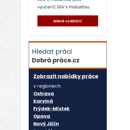
vyučení)
ÚSV s maturitou
Méně vzdělání
Hledat práci
Dobrá práce.cz
Zobrazit nabídky práce
v regionech:
Ostrava
Karviná
Frýdek-Místek
Opava
Nový Jičín