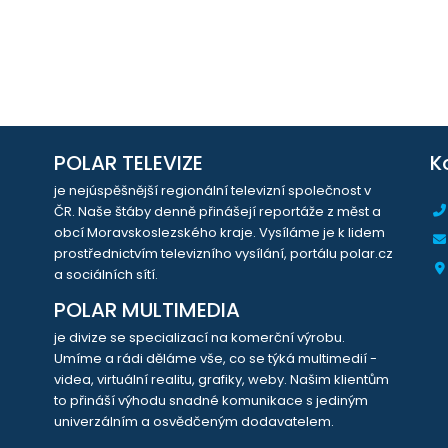
POLAR TELEVIZE
K
je nejúspěšnější regionální televizní společnost v
ČR. Naše štáby denně přinášejí reportáže z měst a
obcí Moravskoslezského kraje. Vysíláme je k lidem
prostřednictvím televizního vysílání, portálu polar.cz
a sociálních sítí.
POLAR MULTIMEDIA
je divize se specializací na komerční výrobu.
Umíme a rádi děláme vše, co se týká multimedií -
videa, virtuální realitu, grafiky, weby. Našim klientům
to přináší výhodu snadné komunikace s jediným
univerzálním a osvědčeným dodavatelem.