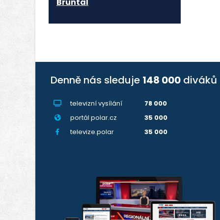
Bruntál
Denně nás sleduje
148 000
diváků
televizní vysílání
78 000
portál polar.cz
35 000
televize.polar
35 000