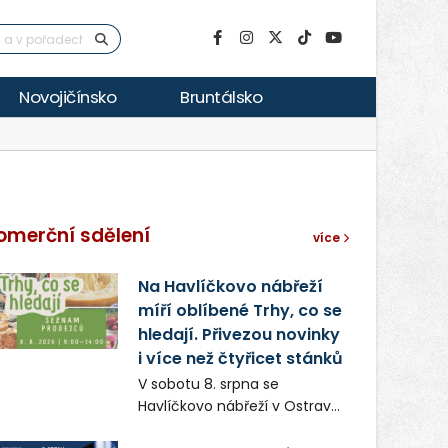
Novojičínsko
Bruntálsko
omerční sdělení
více
Na Havlíčkovo nábřeží
míří oblíbené Trhy, co se
hledají. Přivezou novinky
i více než čtyřicet stánků
V sobotu 8. srpna se
Havlíčkovo nábřeží v Ostravě
opět promění v místo plné