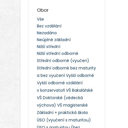
Obor
Vše
Bez vzdělání
Nezadáno
Neúplné základní
Nižší střední
Nižší střední odborné
Střední odborné (vyučen)
Střední odborné bez maturity
a bez vyučení
Vyšší odborné
Vyšší odborné vzdělání
v konzervatoři
VŠ Bakalářské
VŠ Doktorské (vědecká
výchova)
VŠ magisterské
Základní + praktická škola
ÚSO (vyučení s maturitou)
ÚSO s maturitou (bez