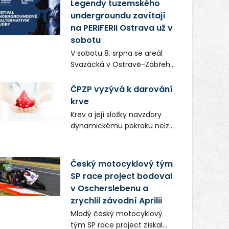
vůní, chutí a poctivých
Legendy tuzemského
lokálních výrobků. Trhy, co se
undergroundu zavítají
hledají tentokrát nabídnou
na PERIFERII Ostrava už v
více než čtyřicet pečlivě
sobotu
vybraných stánků s kvalitní
V sobotu 8. srpna se areál
gastronomií, farmářskými
Svazácká v Ostravě-Zábřehu
produkty, designem i
promění v baštu
řemeslnou tvorbou.
undergroundové a
ČPZP vyzývá k darování
Návštěvníci se mohou těšit
alternativní hudby. Uskuteční
krve
nejen na oblíbené stálice, ale
se zde totiž první ročník
také na řadu novinek, které v
Krev a její složky navzdory
festivalu PERIFERIE Ostrava.
Ostravě běžně nepotkají.
dynamickému pokroku nelze
Brány areálu se otevřou
uměle vyrobit. Zdravotnictví
půlhodinu po poledni, na
se tudíž bez ochoty lidí
příchozí čekají koncerty,
darovat tuto
Český motocyklový tým
autorská čtení a rozhovory.
nenahraditelnou tělní
SP race project bodoval
Vstupenky v ceně 450 Kč
tekutinu neobejde. Naléhavá
v Oscherslebenu a
jsou v prodeji.
potřeba doplnit krevní zásoby
zrychlil závodní Aprilii
nastává vždy v létě, kdy
Mladý český motocyklový
stoupá počet úrazů. Česká
tým SP race project získal
průmyslová zdravotní