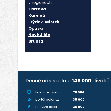
v regionech:
Ostrava
Karviná
Frýdek-Místek
Opava
Nový Jičín
Bruntál
Denně nás sleduje
148 000
diváků
televizní vysílání
78 000
portál polar.cz
35 000
televize.polar
35 000