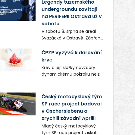
vůní, chutí a poctivých
Legendy tuzemského
lokálních výrobků. Trhy, co se
undergroundu zavítají
hledají tentokrát nabídnou
na PERIFERII Ostrava už v
více než čtyřicet pečlivě
sobotu
vybraných stánků s kvalitní
V sobotu 8. srpna se areál
gastronomií, farmářskými
Svazácká v Ostravě-Zábřehu
produkty, designem i
promění v baštu
řemeslnou tvorbou.
undergroundové a
ČPZP vyzývá k darování
Návštěvníci se mohou těšit
alternativní hudby. Uskuteční
krve
nejen na oblíbené stálice, ale
se zde totiž první ročník
také na řadu novinek, které v
Krev a její složky navzdory
festivalu PERIFERIE Ostrava.
Ostravě běžně nepotkají.
dynamickému pokroku nelze
Brány areálu se otevřou
uměle vyrobit. Zdravotnictví
půlhodinu po poledni, na
se tudíž bez ochoty lidí
příchozí čekají koncerty,
darovat tuto
Český motocyklový tým
autorská čtení a rozhovory.
nenahraditelnou tělní
SP race project bodoval
Vstupenky v ceně 450 Kč
tekutinu neobejde. Naléhavá
v Oscherslebenu a
jsou v prodeji.
potřeba doplnit krevní zásoby
zrychlil závodní Aprilii
nastává vždy v létě, kdy
Mladý český motocyklový
stoupá počet úrazů. Česká
tým SP race project získal
průmyslová zdravotní