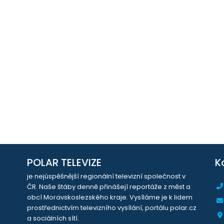
POLAR TELEVIZE
K
je nejúspěšnější regionální televizní společnost v
ČR. Naše štáby denně přinášejí reportáže z měst a
obcí Moravskoslezského kraje. Vysíláme je k lidem
prostřednictvím televizního vysílání, portálu polar.cz
a sociálních sítí.