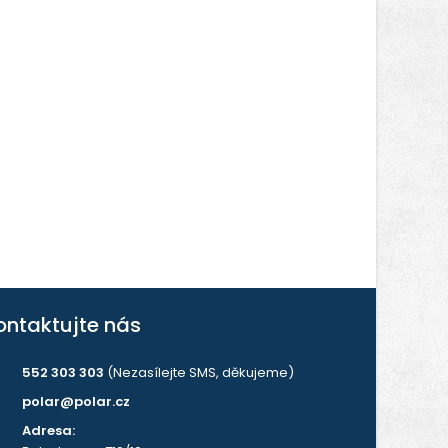
ontaktujte nás
552 303 303
(Nezasílejte SMS, děkujeme)
polar@polar.cz
Adresa: