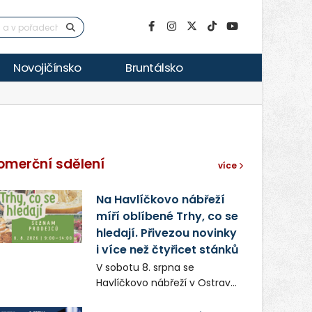
Novojičínsko
Bruntálsko
omerční sdělení
více
Na Havlíčkovo nábřeží
míří oblíbené Trhy, co se
hledají. Přivezou novinky
i více než čtyřicet stánků
V sobotu 8. srpna se
Havlíčkovo nábřeží v Ostravě
opět promění v místo plné