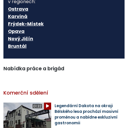
v regionech:
Ostrava
Karviná
Frýdek-Místek
Opava
Nový Jičín
Bruntál
Nabídka práce a brigád
Komerční sdělení
Legendární Dakota na okraji
01:32
Bělského lesa prochází masivní
proměnou a nabídne exkluzivní
gastronomii