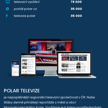
televizní vysílání
78 000
portál polar.cz
35 000
televize.polar
35 000
POLAR TELEVIZE
je nejúspěšnější regionální televizní společnost v ČR. Naše
štáby denně přinášejí reportáže z měst a obcí
Moravskoslezského kraje. Vysíláme je k lidem prostřednictvím