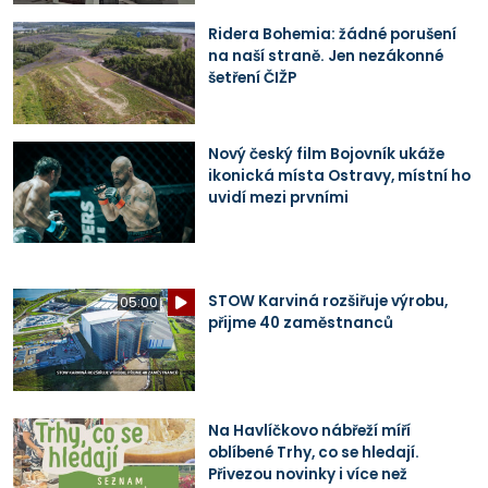
Ridera Bohemia: žádné porušení
na naší straně. Jen nezákonné
šetření ČIŽP
Nový český film Bojovník ukáže
ikonická místa Ostravy, místní ho
uvidí mezi prvními
STOW Karviná rozšiřuje výrobu,
05:00
přijme 40 zaměstnanců
Na Havlíčkovo nábřeží míří
oblíbené Trhy, co se hledají.
Přivezou novinky i více než