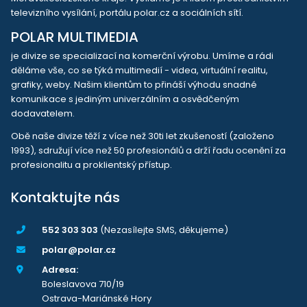
televizního vysílání, portálu polar.cz a sociálních sítí.
POLAR MULTIMEDIA
je divize se specializací na komerční výrobu. Umíme a rádi
děláme vše, co se týká multimedií - videa, virtuální realitu,
grafiky, weby. Našim klientům to přináší výhodu snadné
komunikace s jediným univerzálním a osvědčeným
dodavatelem.
Obě naše divize těží z více než 30ti let zkušeností (založeno
1993), sdružují více než 50 profesionálů a drží řadu ocenění za
profesionalitu a proklientský přístup.
Kontaktujte nás
552 303 303
(Nezasílejte SMS, děkujeme)
polar@polar.cz
Adresa:
Boleslavova 710/19
Ostrava-Mariánské Hory