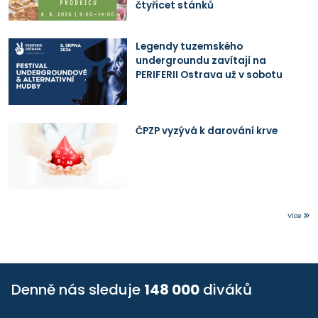
čtyřicet stánků
Legendy tuzemského
undergroundu zavítají na
PERIFERII Ostrava už v sobotu
ČPZP vyzývá k darování krve
Více
Denně nás sleduje
148 000
diváků