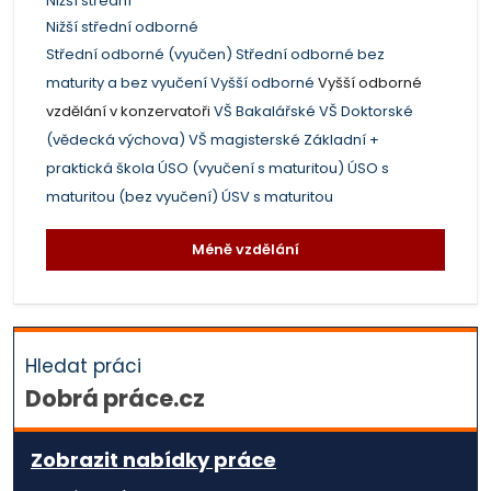
Nižší střední
Nižší střední odborné
Střední odborné (vyučen)
Střední odborné bez
maturity a bez vyučení
Vyšší odborné
Vyšší odborné
vzdělání v konzervatoři
VŠ Bakalářské
VŠ Doktorské
(vědecká výchova)
VŠ magisterské
Základní +
praktická škola
ÚSO (vyučení s maturitou)
ÚSO s
maturitou (bez vyučení)
ÚSV s maturitou
Méně vzdělání
Hledat práci
Dobrá práce.cz
Zobrazit nabídky práce