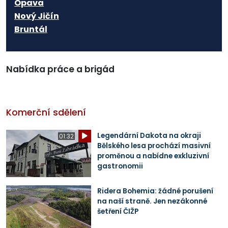
Opava
Nový Jičín
Bruntál
Nabídka práce a brigád
Komerční sdělení
Legendární Dakota na okraji
01:32
Bělského lesa prochází masivní
proměnou a nabídne exkluzivní
gastronomii
Ridera Bohemia: žádné porušení
na naší straně. Jen nezákonné
šetření ČIŽP