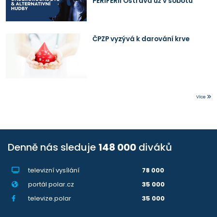
PERIFERII Ostrava už v sobotu
ČPZP vyzývá k darování krve
Více
Denně nás sleduje
148 000
diváků
televizní vysílání
78 000
portál polar.cz
35 000
televize.polar
35 000