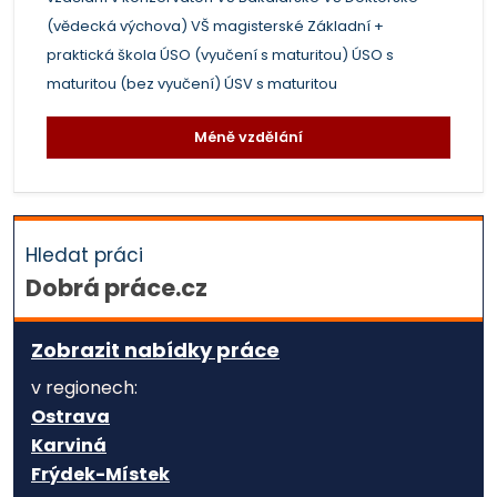
(vědecká výchova)
VŠ magisterské
Základní +
praktická škola
ÚSO (vyučení s maturitou)
ÚSO s
maturitou (bez vyučení)
ÚSV s maturitou
Méně vzdělání
Hledat práci
Dobrá práce.cz
Zobrazit nabídky práce
v regionech:
Ostrava
Karviná
Frýdek-Místek