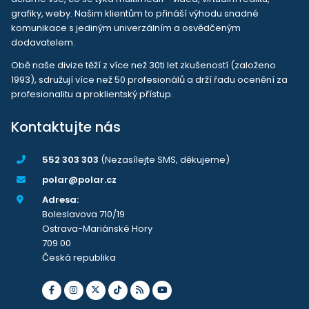
grafiky, weby. Našim klientům to přináší výhodu snadné
komunikace s jediným univerzálním a osvědčeným
dodavatelem.
Obě naše divize těží z více než 30ti let zkušeností (založeno
1993), sdružují více než 50 profesionálů a drží řadu ocenění za
profesionalitu a proklientský přístup.
Kontaktujte nás
552 303 303
(Nezasílejte SMS, děkujeme)
polar@polar.cz
Adresa:
Boleslavova 710/19
Ostrava-Mariánské Hory
709 00
Česká republika