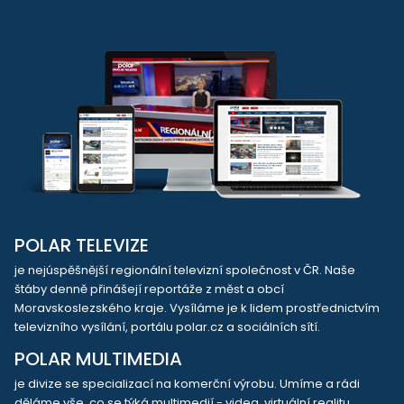
POLAR TELEVIZE
je nejúspěšnější regionální televizní společnost v ČR. Naše
štáby denně přinášejí reportáže z měst a obcí
Moravskoslezského kraje. Vysíláme je k lidem prostřednictvím
televizního vysílání, portálu polar.cz a sociálních sítí.
POLAR MULTIMEDIA
je divize se specializací na komerční výrobu. Umíme a rádi
děláme vše, co se týká multimedií - videa, virtuální realitu,