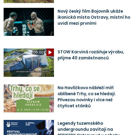
Nový český film Bojovník ukáže
ikonická místa Ostravy, místní ho
uvidí mezi prvními
STOW Karviná rozšiřuje výrobu,
05:00
přijme 40 zaměstnanců
Na Havlíčkovo nábřeží míří
oblíbené Trhy, co se hledají.
Přivezou novinky i více než
čtyřicet stánků
Legendy tuzemského
undergroundu zavítají na