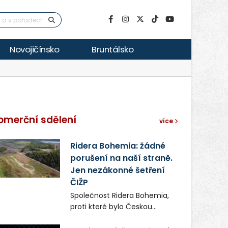
Novojičínsko
Bruntálsko
omerční sdělení
více
Ridera Bohemia: žádné
porušení na naší straně.
Jen nezákonné šetření
ČIŽP
Společnost Ridera Bohemia,
proti které bylo Českou
inspekcí životního prostředí