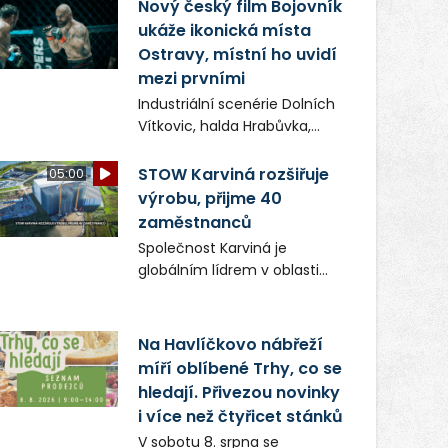
(ČIŽP) čtyři roky vedeno
Nový český film Bojovník
vykonstruované řízení, při
ukáže ikonická místa
realizaci OVS na heřmanické
Ostravy, místní ho uvidí
haldě postupovala v souladu
mezi prvními
se zákonem a zadáním
Industriální scenérie Dolních
státního podniku DIAMO a v
Vítkovic, halda Hrabůvka,
této souvislosti nelze hovořit
centrum města i další
o žádném odpadu. Ridera od
ikonická místa Ostravy se
STOW Karviná rozšiřuje
05:00
počátku označovala řízení
objeví v novém filmu
výrobu, přijme 40
ČIŽP za nezákonné a
Bojovník, který vstoupí do kin
zaměstnanců
domáhala se práva na
už 13. srpna. Režiséři Vojtěch
spravedlivý správní proces.
Společnost Karviná je
Frič a Tomáš Dianiška si
globálním lídrem v oblasti
moravskoslezskou metropoli
regálových produktů a
nevybrali náhodou – její
systémů, stabilním
syrová atmosféra se stala
zaměstnavatelem na
Na Havlíčkovo nábřeží
přirozenou součástí příběhu
Karvinsku a firmou s
míří oblíbené Trhy, co se
bývalého boxerského
obrovským potenciálem.
šampiona Hoffa (Milan
hledají. Přivezou novinky
Ondrík), jenž se po letech
i více než čtyřicet stánků
vrací do světa vrcholových
V sobotu 8. srpna se