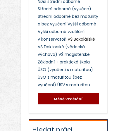
Nižší střední odborné
Střední odborné (vyučen)
Střední odborné bez maturity
a bez vyučení
Vyšší odborné
Vyšší odborné vzdělání
v konzervatoři
VŠ Bakalářské
VŠ Doktorské (vědecká
výchova)
VŠ magisterské
Základní + praktická škola
ÚSO (vyučení s maturitou)
ÚSO s maturitou (bez
vyučení)
ÚSV s maturitou
Méně vzdělání
Hledat práci