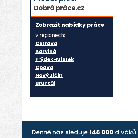
Dobrá práce.cz
Zobrazit nabídky práce
v regionech:
Ostrava
Karviná
Frýdek-Místek
Opava
Nový Jičín
Bruntál
Denně nás sleduje
148 000
diváků