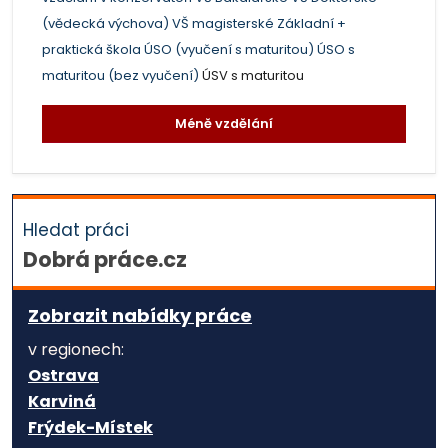
(vědecká výchova)
VŠ magisterské
Základní +
praktická škola
ÚSO (vyučení s maturitou)
ÚSO s
maturitou (bez vyučení)
ÚSV s maturitou
Méně vzdělání
Hledat práci
Dobrá práce.cz
Zobrazit nabídky práce
v regionech:
Ostrava
Karviná
Frýdek-Místek