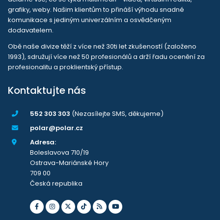
grafiky, weby. Našim klientům to přináší výhodu snadné
komunikace s jediným univerzálním a osvědčeným
dodavatelem.
Obě naše divize těží z více než 30ti let zkušeností (založeno
1993), sdružují více než 50 profesionálů a drží řadu ocenění za
profesionalitu a proklientský přístup.
Kontaktujte nás
552 303 303
(Nezasílejte SMS, děkujeme)
polar@polar.cz
Adresa:
Boleslavova 710/19
Ostrava-Mariánské Hory
709 00
Česká republika