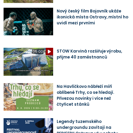
Nový český film Bojovník ukáže
ikonická místa Ostravy, místní ho
uvidí mezi prvními
STOW Karviná rozšiřuje výrobu,
05:00
přijme 40 zaměstnanců
Na Havlíčkovo nábřeží míří
oblíbené Trhy, co se hledají.
Přivezou novinky i více než
čtyřicet stánků
Legendy tuzemského
undergroundu zavítají na