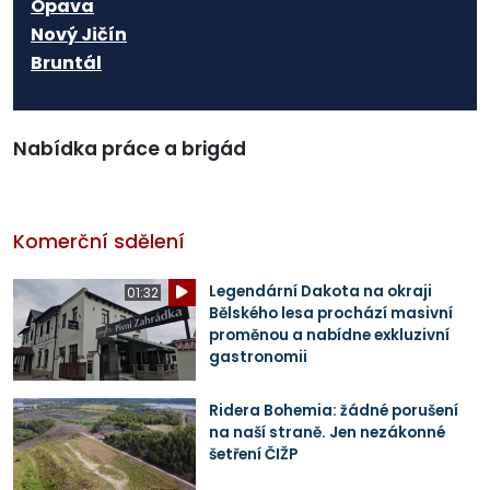
Opava
Nový Jičín
Bruntál
Nabídka práce a brigád
Komerční sdělení
Legendární Dakota na okraji
01:32
Bělského lesa prochází masivní
proměnou a nabídne exkluzivní
gastronomii
Ridera Bohemia: žádné porušení
na naší straně. Jen nezákonné
šetření ČIŽP