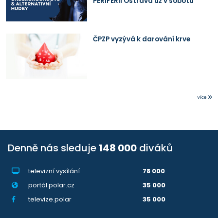
PERIFERII Ostrava už v sobotu
ČPZP vyzývá k darování krve
Více
Denně nás sleduje
148 000
diváků
televizní vysílání
78 000
portál polar.cz
35 000
televize.polar
35 000