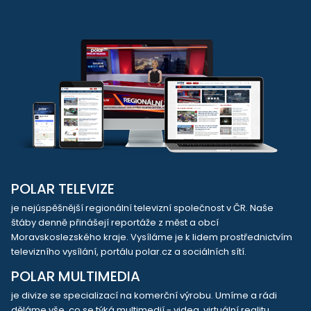
POLAR TELEVIZE
je nejúspěšnější regionální televizní společnost v ČR. Naše
štáby denně přinášejí reportáže z měst a obcí
Moravskoslezského kraje. Vysíláme je k lidem prostřednictvím
televizního vysílání, portálu polar.cz a sociálních sítí.
POLAR MULTIMEDIA
je divize se specializací na komerční výrobu. Umíme a rádi
děláme vše, co se týká multimedií - videa, virtuální realitu,