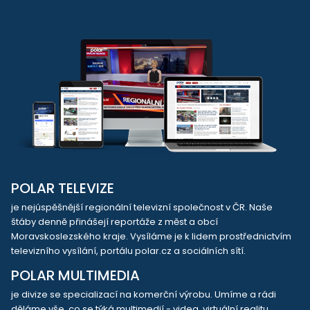
POLAR TELEVIZE
je nejúspěšnější regionální televizní společnost v ČR. Naše
štáby denně přinášejí reportáže z měst a obcí
Moravskoslezského kraje. Vysíláme je k lidem prostřednictvím
televizního vysílání, portálu polar.cz a sociálních sítí.
POLAR MULTIMEDIA
je divize se specializací na komerční výrobu. Umíme a rádi
děláme vše, co se týká multimedií - videa, virtuální realitu,