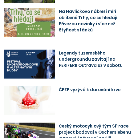
Na Havlíčkovo nábřeží míří
oblíbené Trhy, co se hledají.
Přivezou novinky i více než
čtyřicet stánků
Legendy tuzemského
undergroundu zavítají na
PERIFERII Ostrava už v sobotu
ČPZP vyzývá k darování krve
Český motocyklový tým SP race
project bodoval v Oscherslebenu