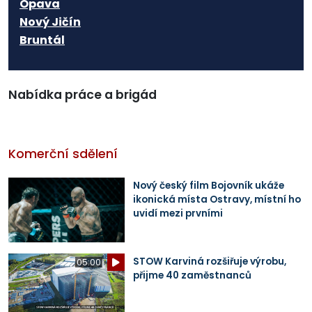
Opava
Nový Jičín
Bruntál
Nabídka práce a brigád
Komerční sdělení
Nový český film Bojovník ukáže
ikonická místa Ostravy, místní ho
uvidí mezi prvními
STOW Karviná rozšiřuje výrobu,
05:00
přijme 40 zaměstnanců