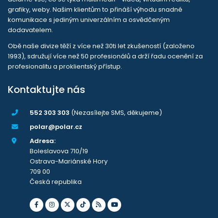
grafiky, weby. Našim klientům to přináší výhodu snadné
komunikace s jediným univerzálním a osvědčeným
dodavatelem.
Obě naše divize těží z více než 30ti let zkušeností (založeno
1993), sdružují více než 50 profesionálů a drží řadu ocenění za
profesionalitu a proklientský přístup.
Kontaktujte nás
552 303 303
(Nezasílejte SMS, děkujeme)
polar@polar.cz
Adresa:
Boleslavova 710/19
Ostrava-Mariánské Hory
709 00
Česká republika