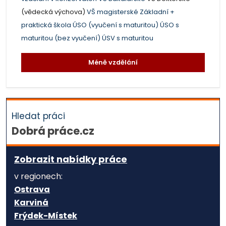
(vědecká výchova)
VŠ magisterské
Základní +
praktická škola
ÚSO (vyučení s maturitou)
ÚSO s
maturitou (bez vyučení)
ÚSV s maturitou
Méně vzdělání
Hledat práci
Dobrá práce.cz
Zobrazit nabídky práce
v regionech:
Ostrava
Karviná
Frýdek-Místek