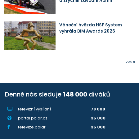
a zrychlil závodní Aprilii
Vánoční hvězda HSF System
vyhrála BIM Awards 2026
Více
Denně nás sleduje
148 000
diváků
televizní vysílání
78 000
portál polar.cz
35 000
televize.polar
35 000