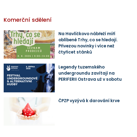
Komerční sdělení
Na Havlíčkovo nábřeží míří
oblíbené Trhy, co se hledají.
Přivezou novinky i více než
čtyřicet stánků
Legendy tuzemského
undergroundu zavítají na
PERIFERII Ostrava už v sobotu
ČPZP vyzývá k darování krve