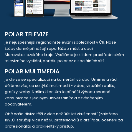
POLAR TELEVIZE
je nejúspěšnější regionální televizní společnost v ČR. Naše
štáby denně přinášejí reportáže z měst a obcí
Moravskoslezského kraje. Vysíláme je k lidem prostřednictvím
televizního vysílání, portálu polar.cz a sociálních sítí.
POLAR MULTIMEDIA
je divize se specializací na komerční výrobu. Umíme a rádi
děláme vše, co se týká multimedií - videa, virtuální realitu,
grafiky, weby. Našim klientům to přináší výhodu snadné
komunikace s jediným univerzálním a osvědčeným
dodavatelem.
Obě naše divize těží z více než 30ti let zkušeností (založeno
1993), sdružují více než 50 profesionálů a drží řadu ocenění za
profesionalitu a proklientský přístup.