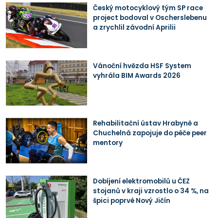
Český motocyklový tým SP race
project bodoval v Oscherslebenu
a zrychlil závodní Aprilii
Vánoční hvězda HSF System
vyhrála BIM Awards 2026
Rehabilitační ústav Hrabyně a
Chuchelná zapojuje do péče peer
mentory
Dobíjení elektromobilů u ČEZ
stojanů v kraji vzrostlo o 34 %, na
špici poprvé Nový Jičín