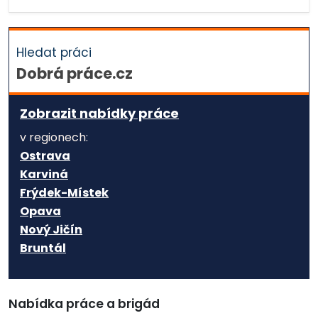
Hledat práci
Dobrá práce.cz
Zobrazit nabídky práce
v regionech:
Ostrava
Karviná
Frýdek-Místek
Opava
Nový Jičín
Bruntál
Nabídka práce a brigád