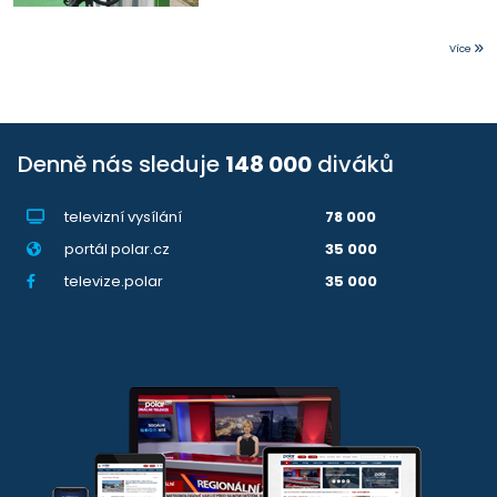
Více
Denně nás sleduje
148 000
diváků
televizní vysílání
78 000
portál polar.cz
35 000
televize.polar
35 000