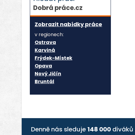
Dobrá práce.cz
Zobrazit nabídky práce
v regionech:
Ostrava
Karviná
Frýdek-Místek
Opava
Nový Jičín
Bruntál
Denně nás sleduje
148 000
diváků