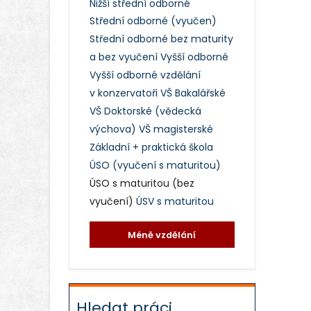
Nižší střední odborné
Střední odborné (vyučen)
Střední odborné bez maturity
a bez vyučení
Vyšší odborné
Vyšší odborné vzdělání
v konzervatoři
VŠ Bakalářské
VŠ Doktorské (vědecká
výchova)
VŠ magisterské
Základní + praktická škola
ÚSO (vyučení s maturitou)
ÚSO s maturitou (bez
vyučení)
ÚSV s maturitou
Méně vzdělání
Hledat práci