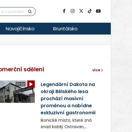
Novojičínsko
Bruntálsko
omerční sdělení
více
Legendární Dakota na
01:32
okraji Bělského lesa
prochází masivní
proměnou a nabídne
exkluzivní gastronomii
Ikonické místo, které zná
snad každý Ostravan,