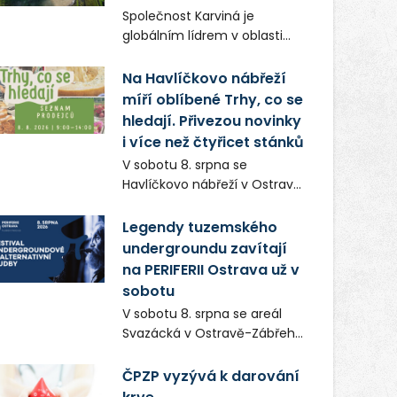
Frič a Tomáš Dianiška si
Společnost Karviná je
moravskoslezskou metropoli
globálním lídrem v oblasti
nevybrali náhodou – její
regálových produktů a
syrová atmosféra se stala
systémů, stabilním
Na Havlíčkovo nábřeží
přirozenou součástí příběhu
zaměstnavatelem na
míří oblíbené Trhy, co se
bývalého boxerského
Karvinsku a firmou s
šampiona Hoffa (Milan
hledají. Přivezou novinky
obrovským potenciálem.
Ondrík), jenž se po letech
i více než čtyřicet stánků
vrací do světa vrcholových
V sobotu 8. srpna se
zápasů, tentokrát v MMA.
Havlíčkovo nábřeží v Ostravě
opět promění v místo plné
vůní, chutí a poctivých
Legendy tuzemského
lokálních výrobků. Trhy, co se
undergroundu zavítají
hledají tentokrát nabídnou
na PERIFERII Ostrava už v
více než čtyřicet pečlivě
sobotu
vybraných stánků s kvalitní
V sobotu 8. srpna se areál
gastronomií, farmářskými
Svazácká v Ostravě-Zábřehu
produkty, designem i
promění v baštu
řemeslnou tvorbou.
undergroundové a
ČPZP vyzývá k darování
Návštěvníci se mohou těšit
alternativní hudby. Uskuteční