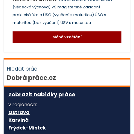
(vědecká výchova)
VŠ magisterské
Základní +
praktická škola
ÚSO (vyučení s maturitou)
ÚSO s
maturitou (bez vyučení)
ÚSV s maturitou
Méně vzdělání
Hledat práci
Dobrá práce.cz
Zobrazit nabídky práce
v regionech:
Ostrava
Karviná
Frýdek-Místek