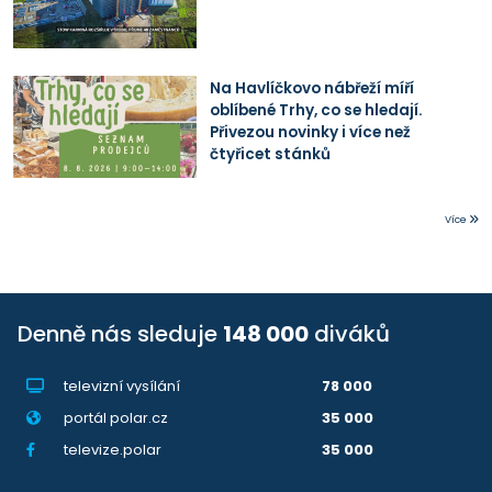
Na Havlíčkovo nábřeží míří
oblíbené Trhy, co se hledají.
Přivezou novinky i více než
čtyřicet stánků
Více
Denně nás sleduje
148 000
diváků
televizní vysílání
78 000
portál polar.cz
35 000
televize.polar
35 000