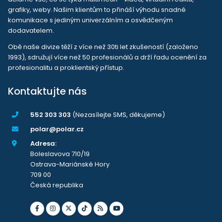
grafiky, weby. Našim klientům to přináší výhodu snadné
komunikace s jediným univerzálním a osvědčeným
dodavatelem.
Obě naše divize těží z více než 30ti let zkušeností (založeno
1993), sdružují více než 50 profesionálů a drží řadu ocenění za
profesionalitu a proklientský přístup.
Kontaktujte nás
552 303 303
(Nezasílejte SMS, děkujeme)
polar@polar.cz
Adresa:
Boleslavova 710/19
Ostrava-Mariánské Hory
709 00
Česká republika