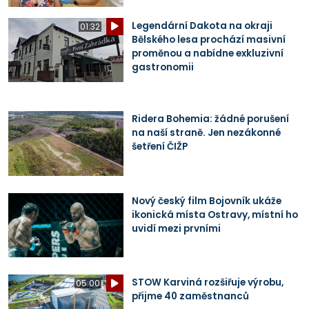
Legendární Dakota na okraji
01:32
Bělského lesa prochází masivní
proměnou a nabídne exkluzivní
gastronomii
Ridera Bohemia: žádné porušení
na naší straně. Jen nezákonné
šetření ČIŽP
Nový český film Bojovník ukáže
ikonická místa Ostravy, místní ho
uvidí mezi prvními
STOW Karviná rozšiřuje výrobu,
05:00
přijme 40 zaměstnanců