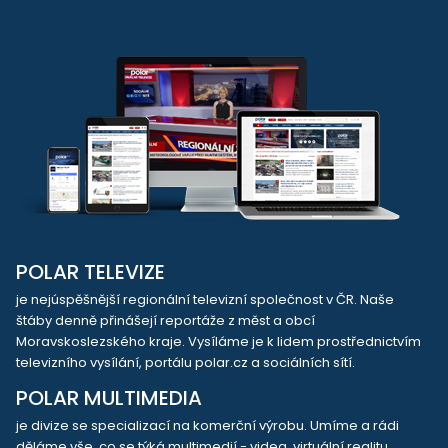
POLAR TELEVIZE
je nejúspěšnější regionální televizní společnost v ČR. Naše
štáby denně přinášejí reportáže z měst a obcí
Moravskoslezského kraje. Vysíláme je k lidem prostřednictvím
televizního vysílání, portálu polar.cz a sociálních sítí.
POLAR MULTIMEDIA
je divize se specializací na komerční výrobu. Umíme a rádi
děláme vše, co se týká multimedií - videa, virtuální realitu,