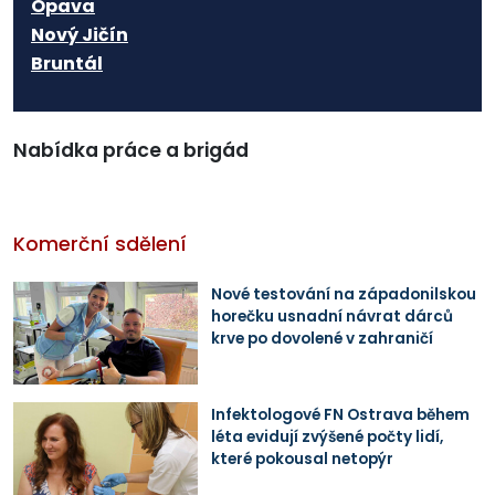
Opava
Nový Jičín
Bruntál
Nabídka práce a brigád
Komerční sdělení
Nové testování na západonilskou
horečku usnadní návrat dárců
krve po dovolené v zahraničí
Infektologové FN Ostrava během
léta evidují zvýšené počty lidí,
které pokousal netopýr