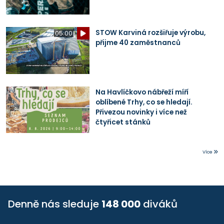
STOW Karviná rozšiřuje výrobu,
05:00
přijme 40 zaměstnanců
Na Havlíčkovo nábřeží míří
oblíbené Trhy, co se hledají.
Přivezou novinky i více než
čtyřicet stánků
Více
Denně nás sleduje
148 000
diváků