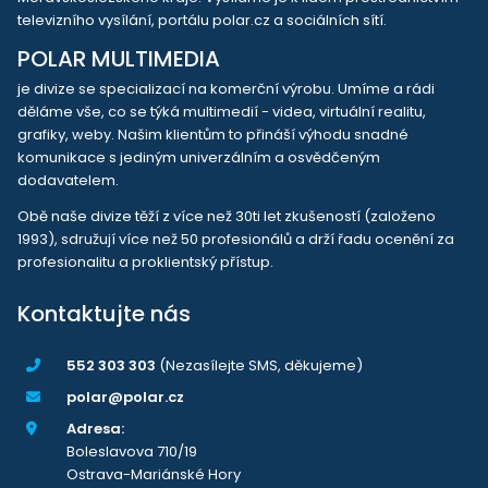
televizního vysílání, portálu polar.cz a sociálních sítí.
POLAR MULTIMEDIA
je divize se specializací na komerční výrobu. Umíme a rádi
děláme vše, co se týká multimedií - videa, virtuální realitu,
grafiky, weby. Našim klientům to přináší výhodu snadné
komunikace s jediným univerzálním a osvědčeným
dodavatelem.
Obě naše divize těží z více než 30ti let zkušeností (založeno
1993), sdružují více než 50 profesionálů a drží řadu ocenění za
profesionalitu a proklientský přístup.
Kontaktujte nás
552 303 303
(Nezasílejte SMS, děkujeme)
polar@polar.cz
Adresa:
Boleslavova 710/19
Ostrava-Mariánské Hory