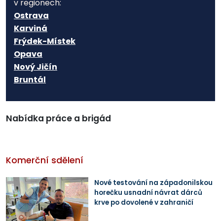
v regionech:
Ostrava
Karviná
Frýdek-Místek
Opava
Nový Jičín
Bruntál
Nabídka práce a brigád
Komerční sdělení
Nové testování na západonilskou
horečku usnadní návrat dárců
krve po dovolené v zahraničí