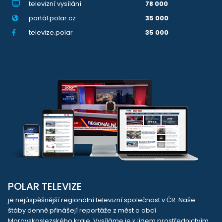
televizní vysílání
78 000
portál polar.cz
35 000
televize.polar
35 000
POLAR TELEVIZE
je nejúspěšnější regionální televizní společnost v ČR. Naše
štáby denně přinášejí reportáže z měst a obcí
Moravskoslezského kraje. Vysíláme je k lidem prostřednictvím