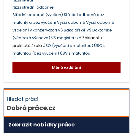
Nižší střední
Nižší střední odborné
Střední odborné (vyučen)
Střední odborné bez
maturity a bez vyučení
Vyšší odborné
Vyšší odborné
vzdělání v konzervatoři
VŠ Bakalářské
VŠ Doktorské
(vědecká výchova)
VŠ magisterské
Základní +
praktická škola
ÚSO (vyučení s maturitou)
ÚSO s
maturitou (bez vyučení)
ÚSV s maturitou
Méně vzdělání
Hledat práci
Dobrá práce.cz
Zobrazit nabídky práce