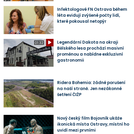
Infektologové FN Ostrava během
léta evidují zvýšené počty lidí,
které pokousal netopýr
Legendární Dakota na okraji
01:32
Bělského lesa prochází masivní
proměnou a nabídne exkluzivní
gastronomii
Ridera Bohemia: žádné porušení
na naší straně. Jen nezákonné
šetření ČIŽP
Nový český film Bojovník ukáže
ikonická místa Ostravy, místní ho
uvidí mezi prvními