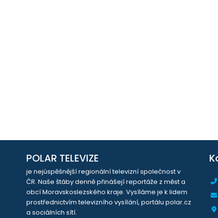
POLAR TELEVIZE
K
je nejúspěšnější regionální televizní společnost v
ČR. Naše štáby denně přinášejí reportáže z měst a
obcí Moravskoslezského kraje. Vysíláme je k lidem
prostřednictvím televizního vysílání, portálu polar.cz
a sociálních sítí.