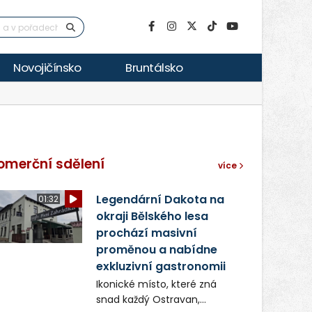
Novojičínsko
Bruntálsko
omerční sdělení
více
Legendární Dakota na
01:32
okraji Bělského lesa
prochází masivní
proměnou a nabídne
exkluzivní gastronomii
Ikonické místo, které zná
snad každý Ostravan,