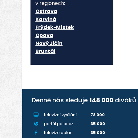
v regionech:
Ostrava
Karviná
Frýdek-Místek
Opava
Nový Jičín
Bruntál
Denně nás sleduje
148 000
diváků
televizní vysílání
78 000
portál polar.cz
35 000
televize.polar
35 000