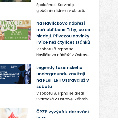
Frič a Tomáš Dianiška si
Společnost Karviná je
moravskoslezskou metropoli
globálním lídrem v oblasti
nevybrali náhodou – její
regálových produktů a
syrová atmosféra se stala
systémů, stabilním
Na Havlíčkovo nábřeží
přirozenou součástí příběhu
zaměstnavatelem na
míří oblíbené Trhy, co se
bývalého boxerského
Karvinsku a firmou s
šampiona Hoffa (Milan
hledají. Přivezou novinky
obrovským potenciálem.
Ondrík), jenž se po letech
i více než čtyřicet stánků
vrací do světa vrcholových
V sobotu 8. srpna se
zápasů, tentokrát v MMA.
Havlíčkovo nábřeží v Ostravě
opět promění v místo plné
vůní, chutí a poctivých
Legendy tuzemského
lokálních výrobků. Trhy, co se
undergroundu zavítají
hledají tentokrát nabídnou
na PERIFERII Ostrava už v
více než čtyřicet pečlivě
sobotu
vybraných stánků s kvalitní
V sobotu 8. srpna se areál
gastronomií, farmářskými
Svazácká v Ostravě-Zábřehu
produkty, designem i
promění v baštu
řemeslnou tvorbou.
undergroundové a
ČPZP vyzývá k darování
Návštěvníci se mohou těšit
alternativní hudby. Uskuteční