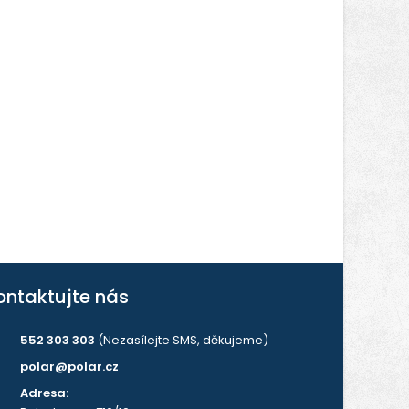
ontaktujte nás
552 303 303
(Nezasílejte SMS, děkujeme)
polar@polar.cz
Adresa: