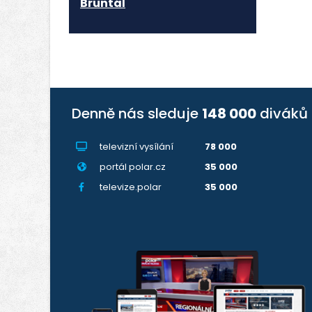
Bruntál
Denně nás sleduje
148 000
diváků
televizní vysílání
78 000
portál polar.cz
35 000
televize.polar
35 000