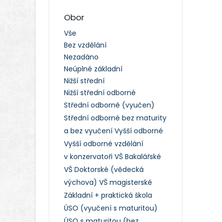
Obor
Vše
Bez vzdělání
Nezadáno
Neúplné základní
Nižší střední
Nižší střední odborné
Střední odborné (vyučen)
Střední odborné bez maturity
a bez vyučení
Vyšší odborné
Vyšší odborné vzdělání
v konzervatoři
VŠ Bakalářské
VŠ Doktorské (vědecká
výchova)
VŠ magisterské
Základní + praktická škola
ÚSO (vyučení s maturitou)
ÚSO s maturitou (bez