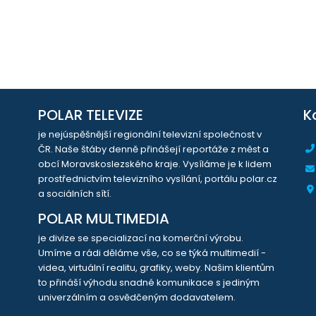
POLAR TELEVIZE
K
je nejúspěšnější regionální televizní společnost v
ČR. Naše štáby denně přinášejí reportáže z měst a
obcí Moravskoslezského kraje. Vysíláme je k lidem
prostřednictvím televizního vysílání, portálu polar.cz
a sociálních sítí.
POLAR MULTIMEDIA
je divize se specializací na komerční výrobu.
Umíme a rádi děláme vše, co se týká multimedií -
videa, virtuální realitu, grafiky, weby. Našim klientům
to přináší výhodu snadné komunikace s jediným
univerzálním a osvědčeným dodavatelem.