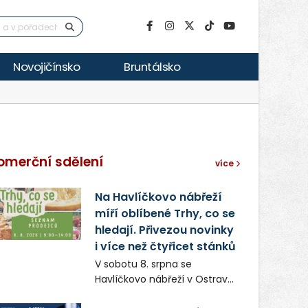
Novojičínsko
Bruntálsko
omerční sdělení
více
Na Havlíčkovo nábřeží
míří oblíbené Trhy, co se
hledají. Přivezou novinky
i více než čtyřicet stánků
V sobotu 8. srpna se
Havlíčkovo nábřeží v Ostravě
opět promění v místo plné