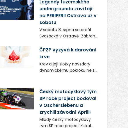
vůní, chutí a poctivých
Legendy tuzemského
lokálních výrobků. Trhy, co se
undergroundu zavítají
hledají tentokrát nabídnou
na PERIFERII Ostrava už v
více než čtyřicet pečlivě
sobotu
vybraných stánků s kvalitní
V sobotu 8. srpna se areál
gastronomií, farmářskými
Svazácká v Ostravě-Zábřehu
produkty, designem i
promění v baštu
řemeslnou tvorbou.
undergroundové a
ČPZP vyzývá k darování
Návštěvníci se mohou těšit
alternativní hudby. Uskuteční
krve
nejen na oblíbené stálice, ale
se zde totiž první ročník
také na řadu novinek, které v
Krev a její složky navzdory
festivalu PERIFERIE Ostrava.
Ostravě běžně nepotkají.
dynamickému pokroku nelze
Brány areálu se otevřou
uměle vyrobit. Zdravotnictví
půlhodinu po poledni, na
se tudíž bez ochoty lidí
příchozí čekají koncerty,
darovat tuto
Český motocyklový tým
autorská čtení a rozhovory.
nenahraditelnou tělní
SP race project bodoval
Vstupenky v ceně 450 Kč
tekutinu neobejde. Naléhavá
v Oscherslebenu a
jsou v prodeji.
potřeba doplnit krevní zásoby
zrychlil závodní Aprilii
nastává vždy v létě, kdy
Mladý český motocyklový
stoupá počet úrazů. Česká
tým SP race project získal
průmyslová zdravotní