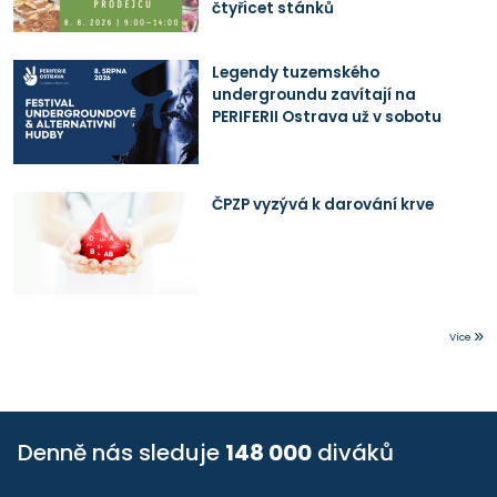
čtyřicet stánků
Legendy tuzemského
undergroundu zavítají na
PERIFERII Ostrava už v sobotu
ČPZP vyzývá k darování krve
Více
Denně nás sleduje
148 000
diváků