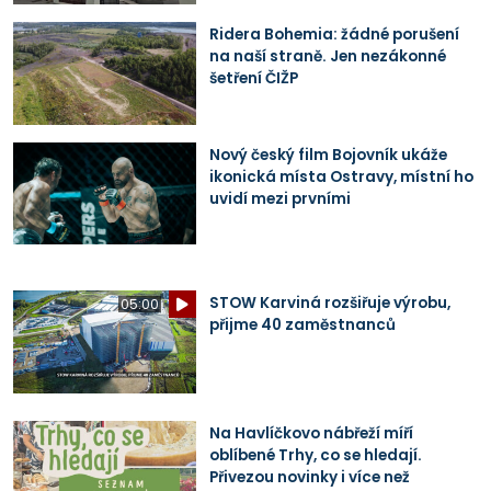
Ridera Bohemia: žádné porušení
na naší straně. Jen nezákonné
šetření ČIŽP
Nový český film Bojovník ukáže
ikonická místa Ostravy, místní ho
uvidí mezi prvními
STOW Karviná rozšiřuje výrobu,
05:00
přijme 40 zaměstnanců
Na Havlíčkovo nábřeží míří
oblíbené Trhy, co se hledají.
Přivezou novinky i více než