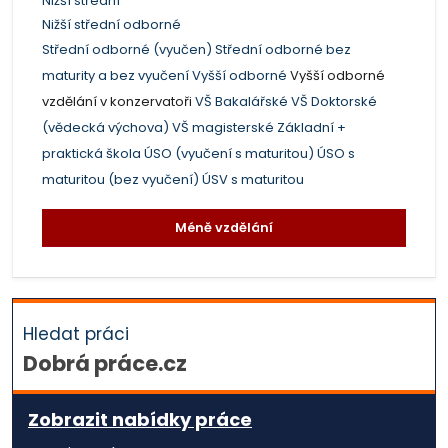
Nižší střední
Nižší střední odborné
Střední odborné (vyučen)
Střední odborné bez
maturity a bez vyučení
Vyšší odborné
Vyšší odborné
vzdělání v konzervatoři
VŠ Bakalářské
VŠ Doktorské
(vědecká výchova)
VŠ magisterské
Základní +
praktická škola
ÚSO (vyučení s maturitou)
ÚSO s
maturitou (bez vyučení)
ÚSV s maturitou
Méně vzdělání
Hledat práci
Dobrá práce.cz
Zobrazit nabídky práce