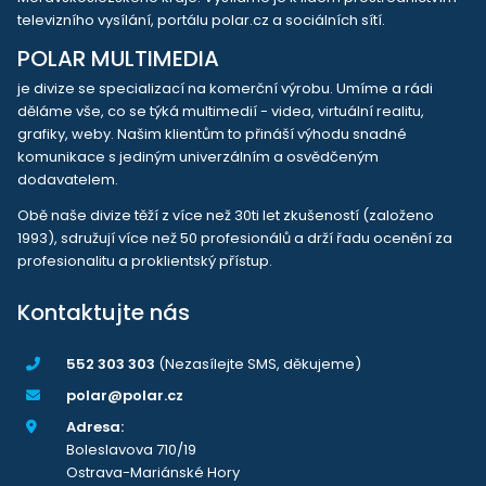
televizního vysílání, portálu polar.cz a sociálních sítí.
POLAR MULTIMEDIA
je divize se specializací na komerční výrobu. Umíme a rádi
děláme vše, co se týká multimedií - videa, virtuální realitu,
grafiky, weby. Našim klientům to přináší výhodu snadné
komunikace s jediným univerzálním a osvědčeným
dodavatelem.
Obě naše divize těží z více než 30ti let zkušeností (založeno
1993), sdružují více než 50 profesionálů a drží řadu ocenění za
profesionalitu a proklientský přístup.
Kontaktujte nás
552 303 303
(Nezasílejte SMS, děkujeme)
polar@polar.cz
Adresa:
Boleslavova 710/19
Ostrava-Mariánské Hory