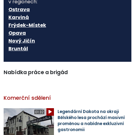
v regionech:
Ostrava
Karviná
Frýdek-Místek
Opava
Nový Jičín
Bruntál
Nabídka práce a brigád
Komerční sdělení
Legendární Dakota na okraji
01:32
Bělského lesa prochází masivní
proměnou a nabídne exkluzivní
gastronomii