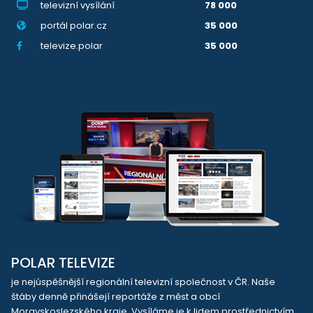
televizní vysílání
78 000
portál polar.cz
35 000
televize.polar
35 000
POLAR TELEVIZE
je nejúspěšnější regionální televizní společnost v ČR. Naše
štáby denně přinášejí reportáže z měst a obcí
Moravskoslezského kraje. Vysíláme je k lidem prostřednictvím