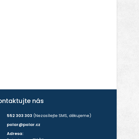
ontaktujte nás
552 303 303
(Nezasílejte SMS, děkujeme)
polar@polar.cz
Adresa: