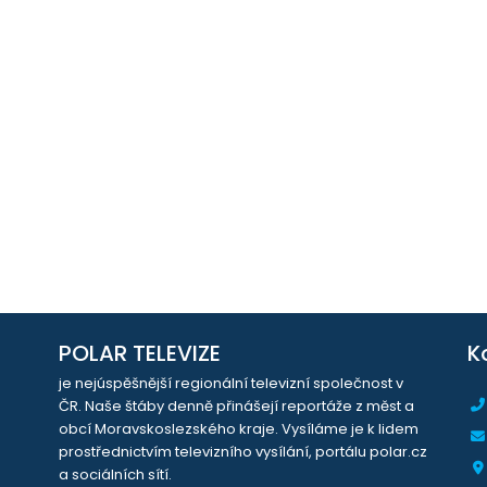
POLAR TELEVIZE
K
je nejúspěšnější regionální televizní společnost v
ČR. Naše štáby denně přinášejí reportáže z měst a
obcí Moravskoslezského kraje. Vysíláme je k lidem
prostřednictvím televizního vysílání, portálu polar.cz
a sociálních sítí.