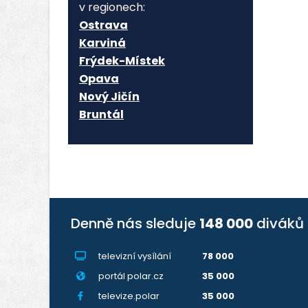
v regionech:
Ostrava
Karviná
Frýdek-Místek
Opava
Nový Jičín
Bruntál
Denně nás sleduje
148 000
diváků
televizní vysílání
78 000
portál polar.cz
35 000
televize.polar
35 000