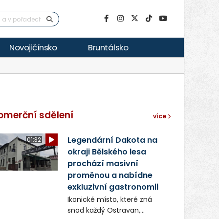
Novojičínsko
Bruntálsko
omerční sdělení
více
Legendární Dakota na
01:32
okraji Bělského lesa
prochází masivní
proměnou a nabídne
exkluzivní gastronomii
Ikonické místo, které zná
snad každý Ostravan,