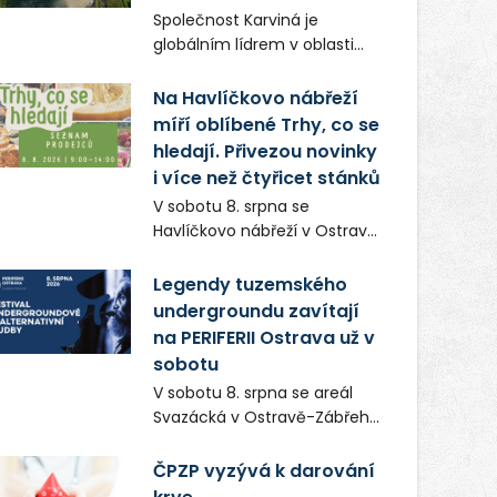
Frič a Tomáš Dianiška si
Společnost Karviná je
moravskoslezskou metropoli
globálním lídrem v oblasti
nevybrali náhodou – její
regálových produktů a
syrová atmosféra se stala
systémů, stabilním
Na Havlíčkovo nábřeží
přirozenou součástí příběhu
zaměstnavatelem na
míří oblíbené Trhy, co se
bývalého boxerského
Karvinsku a firmou s
šampiona Hoffa (Milan
hledají. Přivezou novinky
obrovským potenciálem.
Ondrík), jenž se po letech
i více než čtyřicet stánků
vrací do světa vrcholových
V sobotu 8. srpna se
zápasů, tentokrát v MMA.
Havlíčkovo nábřeží v Ostravě
opět promění v místo plné
vůní, chutí a poctivých
Legendy tuzemského
lokálních výrobků. Trhy, co se
undergroundu zavítají
hledají tentokrát nabídnou
na PERIFERII Ostrava už v
více než čtyřicet pečlivě
sobotu
vybraných stánků s kvalitní
V sobotu 8. srpna se areál
gastronomií, farmářskými
Svazácká v Ostravě-Zábřehu
produkty, designem i
promění v baštu
řemeslnou tvorbou.
undergroundové a
ČPZP vyzývá k darování
Návštěvníci se mohou těšit
alternativní hudby. Uskuteční