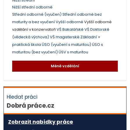
Nižší střední
Nižší střední odborné
Střední odborné (vyučen)
Střední odborné bez
maturity a bez vyučení
Vyšší odborné
Vyšší odborné
vzdělání v konzervatoři
VŠ Bakalářské
VŠ Doktorské
(vědecká výchova)
VŠ magisterské
Základní +
praktická škola
ÚSO (vyučení s maturitou)
ÚSO s
maturitou (bez vyučení)
ÚSV s maturitou
Méně vzdělání
Hledat práci
Dobrá práce.cz
Zobrazit nabídky práce