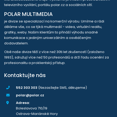
televizního vysílání, portálu polar.cz a sociálních sítí.
POLAR MULTIMEDIA
je divize se specializací na komerční výrobu. Umíme a rádi
děláme vše, co se týká multimedií - videa, virtuální realitu,
grafiky, weby. Našim klientům to přináší výhodu snadné
komunikace s jediným univerzálním a osvědčeným
dodavatelem.
Obě naše divize těží z více než 30ti let zkušeností (založeno
1993), sdružují více než 50 profesionálů a drží řadu ocenění za
profesionalitu a proklientský přístup.
Kontaktujte nás
552 303 303
(Nezasílejte SMS, děkujeme)
polar@polar.cz
Adresa:
Boleslavova 710/19
Ostrava-Mariánské Hory