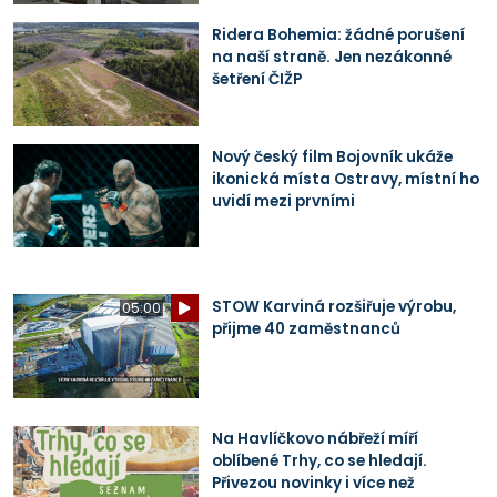
Ridera Bohemia: žádné porušení
na naší straně. Jen nezákonné
šetření ČIŽP
Nový český film Bojovník ukáže
ikonická místa Ostravy, místní ho
uvidí mezi prvními
STOW Karviná rozšiřuje výrobu,
05:00
přijme 40 zaměstnanců
Na Havlíčkovo nábřeží míří
oblíbené Trhy, co se hledají.
Přivezou novinky i více než