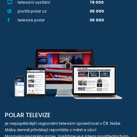
televizní vysílání
78 000
portál polar.cz
35 000
televize.polar
35 000
POLAR TELEVIZE
je nejúspěšnější regionální televizní společnost v ČR. Naše
štáby denně přinášejí reportáže z měst a obcí
Moravskoslezského kraje. Vysíláme je k lidem prostřednictvím