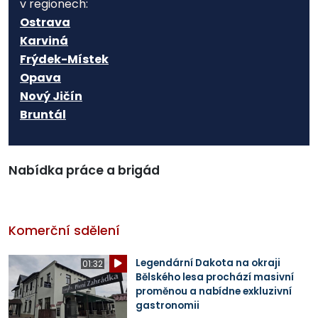
v regionech:
Ostrava
Karviná
Frýdek-Místek
Opava
Nový Jičín
Bruntál
Nabídka práce a brigád
Komerční sdělení
Legendární Dakota na okraji
01:32
Bělského lesa prochází masivní
proměnou a nabídne exkluzivní
gastronomii