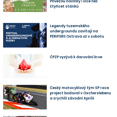
Přivezou novinky i více než
čtyřicet stánků
Legendy tuzemského
undergroundu zavítají na
PERIFERII Ostrava už v sobotu
ČPZP vyzývá k darování krve
Český motocyklový tým SP race
project bodoval v Oscherslebenu
a zrychlil závodní Aprilii