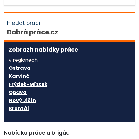
Hledat práci
Dobrá práce.cz
Zobrazit nabídky práce
v regionech:
Ostrava
Karviná
Frýdek-Místek
Opava
Nový Jičín
Bruntál
Nabídka práce a brigád