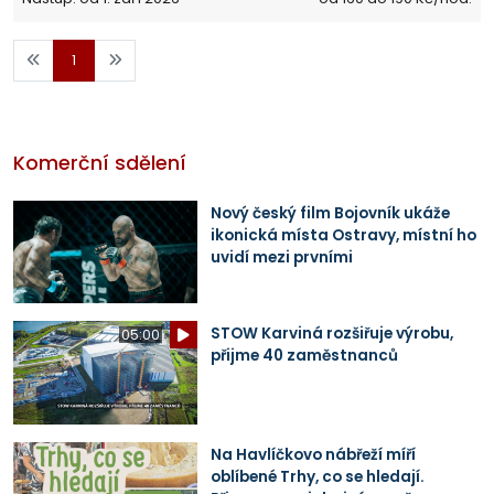
1
Komerční sdělení
Nový český film Bojovník ukáže
ikonická místa Ostravy, místní ho
uvidí mezi prvními
STOW Karviná rozšiřuje výrobu,
05:00
přijme 40 zaměstnanců
Na Havlíčkovo nábřeží míří
oblíbené Trhy, co se hledají.