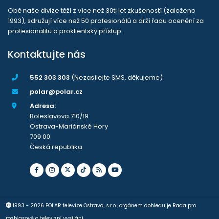
Obě naše divize těží z více než 30ti let zkušeností (založeno
1993), sdružují více než 50 profesionálů a drží řadu ocenění za
profesionalitu a proklientský přístup.
Kontaktujte nás
552 303 303
(Nezasílejte SMS, děkujeme)
polar@polar.cz
Adresa:
Boleslavova 710/19
Ostrava-Mariánské Hory
709 00
Česká republika
1993 - 2026 POLAR televize Ostrava, s.r.o., orgánem dohledu je Rada pro
rozhlasové a televizní vysílání.