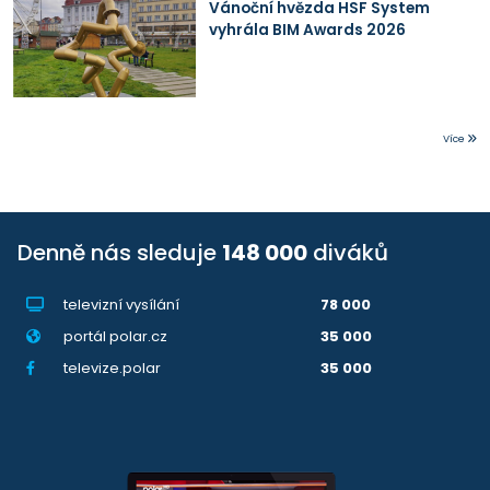
Vánoční hvězda HSF System
vyhrála BIM Awards 2026
Více
Denně nás sleduje
148 000
diváků
televizní vysílání
78 000
portál polar.cz
35 000
televize.polar
35 000