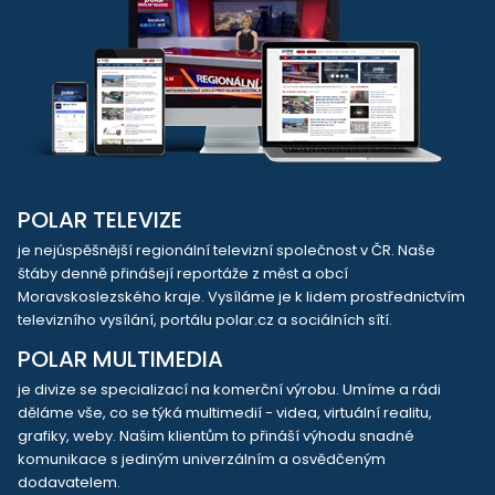
POLAR TELEVIZE
je nejúspěšnější regionální televizní společnost v ČR. Naše
štáby denně přinášejí reportáže z měst a obcí
Moravskoslezského kraje. Vysíláme je k lidem prostřednictvím
televizního vysílání, portálu polar.cz a sociálních sítí.
POLAR MULTIMEDIA
je divize se specializací na komerční výrobu. Umíme a rádi
děláme vše, co se týká multimedií - videa, virtuální realitu,
grafiky, weby. Našim klientům to přináší výhodu snadné
komunikace s jediným univerzálním a osvědčeným
dodavatelem.