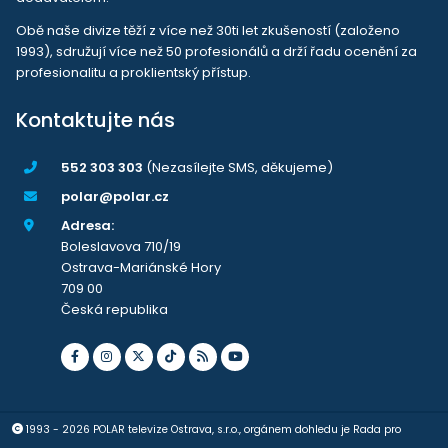
Obě naše divize těží z více než 30ti let zkušeností (založeno
1993), sdružují více než 50 profesionálů a drží řadu ocenění za
profesionalitu a proklientský přístup.
Kontaktujte nás
552 303 303
(Nezasílejte SMS, děkujeme)
polar@polar.cz
Adresa:
Boleslavova 710/19
Ostrava-Mariánské Hory
709 00
Česká republika
1993 - 2026 POLAR televize Ostrava, s.r.o., orgánem dohledu je Rada pro