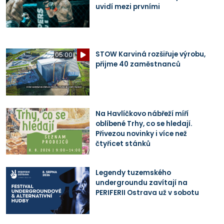
uvidí mezi prvními
STOW Karviná rozšiřuje výrobu,
05:00
přijme 40 zaměstnanců
Na Havlíčkovo nábřeží míří
oblíbené Trhy, co se hledají.
Přivezou novinky i více než
čtyřicet stánků
Legendy tuzemského
undergroundu zavítají na
PERIFERII Ostrava už v sobotu