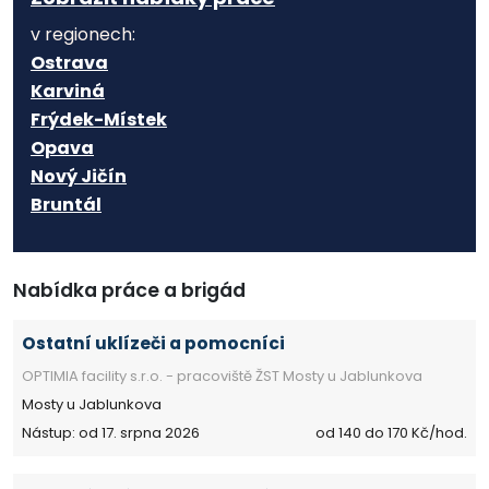
v regionech:
Ostrava
Karviná
Frýdek-Místek
Opava
Nový Jičín
Bruntál
Nabídka práce a brigád
Ostatní uklízeči a pomocníci
OPTIMIA facility s.r.o. - pracoviště ŽST Mosty u Jablunkova
Mosty u Jablunkova
Nástup: od 17. srpna 2026
od 140 do 170 Kč/hod.