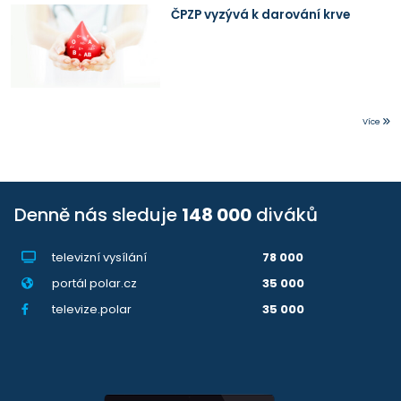
ČPZP vyzývá k darování krve
Více
Denně nás sleduje
148 000
diváků
televizní vysílání
78 000
portál polar.cz
35 000
televize.polar
35 000