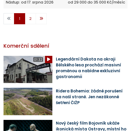
Nástup: od 17. srpna 2026
od 29 000 do 35 000 Kč/měsíc
1
2
Komerční sdělení
Legendární Dakota na okraji
01:32
Bělského lesa prochází masivní
proměnou a nabídne exkluzivní
gastronomii
Ridera Bohemia: žádné porušení
na naší straně. Jen nezákonné
šetření ČIŽP
Nový český film Bojovník ukáže
ikonická místa Ostravy, místní ho