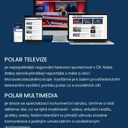
POLAR TELEVIZE
je nejúspěšnější regionální televizní společnost v ČR. Naše
štáby denně přinášejí reportáže z měst a obcí
Moravskoslezského kraje. Vysíláme je k lidem prostřednictvím
televizního vysílání, portálu polar.cz a sociálních sítí.
POLAR MULTIMEDIA
je divize se specializací na komerční výrobu. Umíme a rádi
děláme vše, co se týká multimedií - videa, virtuální realitu,
grafiky, weby. Našim klientům to přináší výhodu snadné
komunikace s jediným univerzálním a osvědčeným
dodavatelem.