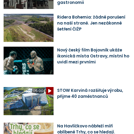
gastronomii
Ridera Bohemia: žádné porušení
na naší straně. Jen nezákonné
šetření ČIŽP
Nový český film Bojovník ukáže
ikonická místa Ostravy, místní ho
uvidí mezi prvními
STOW Karviná rozšiřuje výrobu,
05:00
přijme 40 zaměstnanců
Na Havlíčkovo nábřeží míří
oblíbené Trhy, co se hledají.