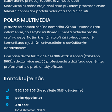
štáby denně přinášejí reportáže z měst a obcí
Moravskoslezského kraje. Vysíláme je k lidem prostřednictvím
televizního vysílání, portálu polar.cz a sociálních sítí.
POLAR MULTIMEDIA
je divize se specializací na komerční výrobu. Umíme a rádi
děláme vše, co se týká multimedií - videa, virtuální realitu,
grafiky, weby. Našim klientům to přináší výhodu snadné
komunikace s jediným univerzálním a osvědčeným
dodavatelem.
Obě naše divize těží z více než 30ti let zkušeností (založeno
1993), sdružují více než 50 profesionálů a drží řadu ocenění za
profesionalitu a proklientský přístup.
Kontaktujte nás
552 303 303
(Nezasílejte SMS, děkujeme)
polar@polar.cz
Adresa:
Boleslavova 710/19