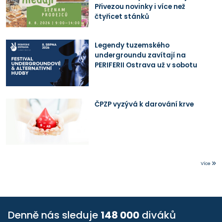
Přivezou novinky i více než
čtyřicet stánků
Legendy tuzemského
undergroundu zavítají na
PERIFERII Ostrava už v sobotu
ČPZP vyzývá k darování krve
Více
Denně nás sleduje
148 000
diváků