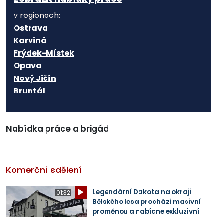
v regionech:
Ostrava
Karviná
Frýdek-Místek
Opava
Nový Jičín
Bruntál
Nabídka práce a brigád
Komerční sdělení
Legendární Dakota na okraji
01:32
Bělského lesa prochází masivní
proměnou a nabídne exkluzivní