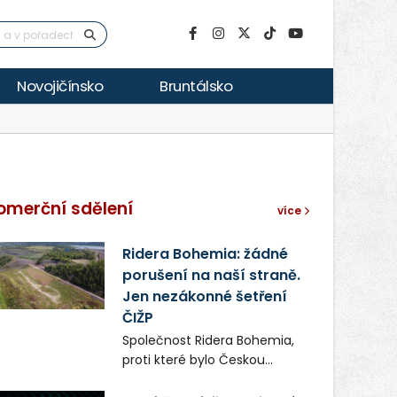
Novojičínsko
Bruntálsko
omerční sdělení
více
Ridera Bohemia: žádné
porušení na naší straně.
Jen nezákonné šetření
ČIŽP
Společnost Ridera Bohemia,
proti které bylo Českou
inspekcí životního prostředí