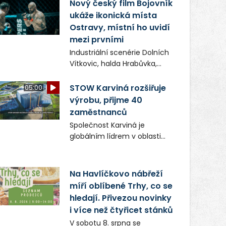
(ČIŽP) čtyři roky vedeno
Nový český film Bojovník
vykonstruované řízení, při
ukáže ikonická místa
realizaci OVS na heřmanické
Ostravy, místní ho uvidí
haldě postupovala v souladu
mezi prvními
se zákonem a zadáním
Industriální scenérie Dolních
státního podniku DIAMO a v
Vítkovic, halda Hrabůvka,
této souvislosti nelze hovořit
centrum města i další
o žádném odpadu. Ridera od
ikonická místa Ostravy se
STOW Karviná rozšiřuje
05:00
počátku označovala řízení
objeví v novém filmu
výrobu, přijme 40
ČIŽP za nezákonné a
Bojovník, který vstoupí do kin
zaměstnanců
domáhala se práva na
už 13. srpna. Režiséři Vojtěch
spravedlivý správní proces.
Společnost Karviná je
Frič a Tomáš Dianiška si
globálním lídrem v oblasti
moravskoslezskou metropoli
regálových produktů a
nevybrali náhodou – její
systémů, stabilním
syrová atmosféra se stala
zaměstnavatelem na
Na Havlíčkovo nábřeží
přirozenou součástí příběhu
Karvinsku a firmou s
míří oblíbené Trhy, co se
bývalého boxerského
obrovským potenciálem.
šampiona Hoffa (Milan
hledají. Přivezou novinky
Ondrík), jenž se po letech
i více než čtyřicet stánků
vrací do světa vrcholových
V sobotu 8. srpna se