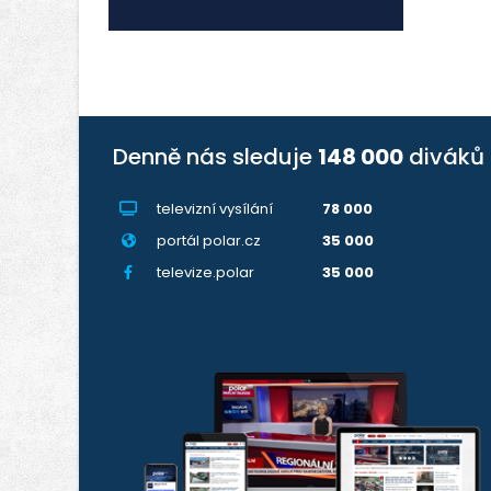
Denně nás sleduje
148 000
diváků
televizní vysílání
78 000
portál polar.cz
35 000
televize.polar
35 000