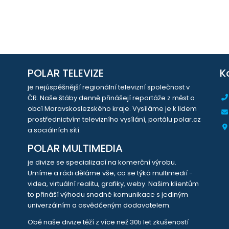
POLAR TELEVIZE
K
je nejúspěšnější regionální televizní společnost v
ČR. Naše štáby denně přinášejí reportáže z měst a
obcí Moravskoslezského kraje. Vysíláme je k lidem
prostřednictvím televizního vysílání, portálu polar.cz
a sociálních sítí.
POLAR MULTIMEDIA
je divize se specializací na komerční výrobu.
Umíme a rádi děláme vše, co se týká multimedií -
videa, virtuální realitu, grafiky, weby. Našim klientům
to přináší výhodu snadné komunikace s jediným
univerzálním a osvědčeným dodavatelem.
Obě naše divize těží z více než 30ti let zkušeností