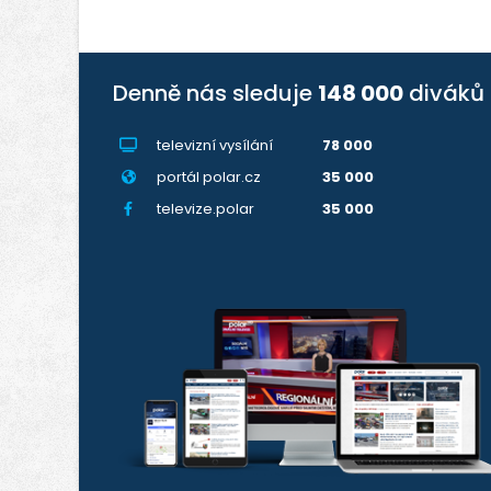
Denně nás sleduje
148 000
diváků
televizní vysílání
78 000
portál polar.cz
35 000
televize.polar
35 000