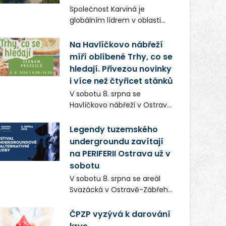
Frič a Tomáš Dianiška si
Společnost Karviná je
moravskoslezskou metropoli
globálním lídrem v oblasti
nevybrali náhodou – její
regálových produktů a
syrová atmosféra se stala
systémů, stabilním
Na Havlíčkovo nábřeží
přirozenou součástí příběhu
zaměstnavatelem na
míří oblíbené Trhy, co se
bývalého boxerského
Karvinsku a firmou s
šampiona Hoffa (Milan
hledají. Přivezou novinky
obrovským potenciálem.
Ondrík), jenž se po letech
i více než čtyřicet stánků
vrací do světa vrcholových
V sobotu 8. srpna se
zápasů, tentokrát v MMA.
Havlíčkovo nábřeží v Ostravě
opět promění v místo plné
vůní, chutí a poctivých
Legendy tuzemského
lokálních výrobků. Trhy, co se
undergroundu zavítají
hledají tentokrát nabídnou
na PERIFERII Ostrava už v
více než čtyřicet pečlivě
sobotu
vybraných stánků s kvalitní
V sobotu 8. srpna se areál
gastronomií, farmářskými
Svazácká v Ostravě-Zábřehu
produkty, designem i
promění v baštu
řemeslnou tvorbou.
undergroundové a
ČPZP vyzývá k darování
Návštěvníci se mohou těšit
alternativní hudby. Uskuteční