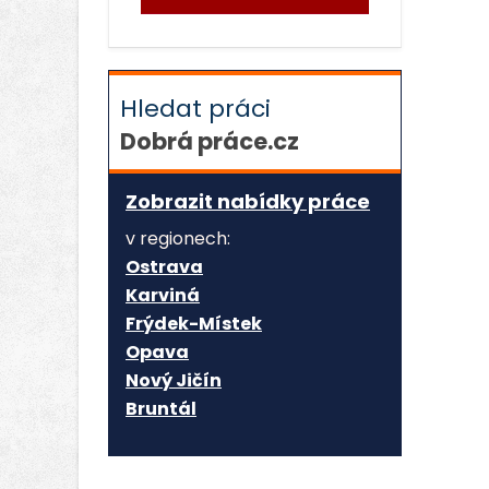
Hledat práci
Dobrá práce.cz
Zobrazit nabídky práce
v regionech:
Ostrava
Karviná
Frýdek-Místek
Opava
Nový Jičín
Bruntál