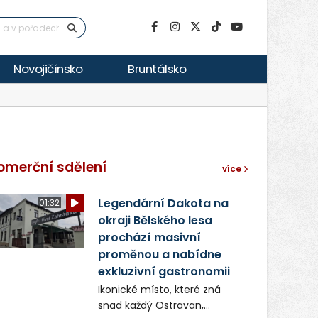
Novojičínsko
Bruntálsko
omerční sdělení
více
Legendární Dakota na
01:32
okraji Bělského lesa
prochází masivní
proměnou a nabídne
exkluzivní gastronomii
Ikonické místo, které zná
snad každý Ostravan,