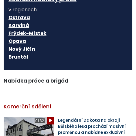
v regionech:
Ostrava
Karviná
Frýdek-Místek
Opava
Nový Jičín
Bruntál
Nabídka práce a brigád
Komerční sdělení
Legendární Dakota na okraji
01:32
Bělského lesa prochází masivní
proměnou a nabídne exkluzivní