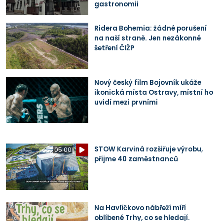
gastronomii
Ridera Bohemia: žádné porušení
na naší straně. Jen nezákonné
šetření ČIŽP
Nový český film Bojovník ukáže
ikonická místa Ostravy, místní ho
uvidí mezi prvními
STOW Karviná rozšiřuje výrobu,
05:00
přijme 40 zaměstnanců
Na Havlíčkovo nábřeží míří
oblíbené Trhy, co se hledají.