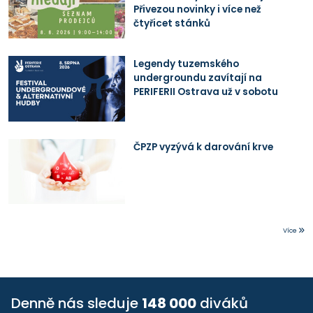
Přivezou novinky i více než
čtyřicet stánků
Legendy tuzemského
undergroundu zavítají na
PERIFERII Ostrava už v sobotu
ČPZP vyzývá k darování krve
Více
Denně nás sleduje
148 000
diváků