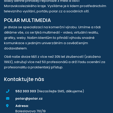
štáby denně přinášejí reportáže z měst a obcí
Moravskoslezského kraje. Vysíláme je k lidem prostřednictvím
televizního vysílání, portálu polar.cz a sociálních sítí.
POLAR MULTIMEDIA
je divize se specializací na komerční výrobu. Umíme a rádi
děláme vše, co se týká multimedií - videa, virtuální realitu,
grafiky, weby. Našim klientům to přináší výhodu snadné
komunikace s jediným univerzálním a osvědčeným
dodavatelem.
Obě naše divize těží z více než 30ti let zkušeností (založeno
1993), sdružují více než 50 profesionálů a drží řadu ocenění za
profesionalitu a proklientský přístup.
Kontaktujte nás
552 303 303
(Nezasílejte SMS, děkujeme)
polar@polar.cz
Adresa:
Boleslavova 710/19